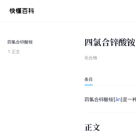
四氯合锌酸铵
四氯合锌酸铵
1
正文
化合物
条目
四氯合锌酸
铵
[
ǎn
]
是一
正文