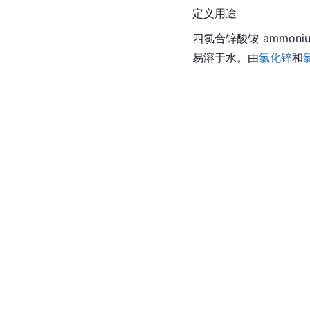
定义用途
四氯合锌酸铵 ammonium 
易溶于水。由
氯化锌
和