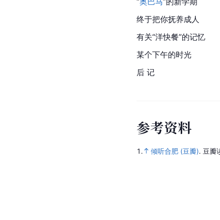
“
奥巴马
”的新学期
终于把你抚养成人
有关“洋快餐”的记忆
某个下午的时光
后 记
参
考
资
料
1.
倾听合肥 (豆瓣)
.
豆瓣