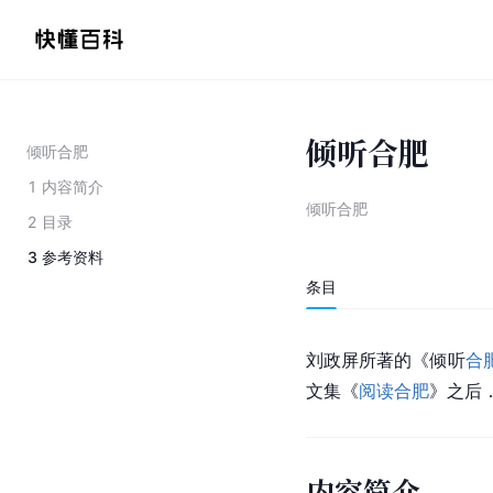
倾听合肥
倾听合肥
1
内容简介
倾听合肥
2
目录
3
参考资料
条目
刘政屏所著的《倾听
合
文集《
阅读合肥
》之后
内容简介