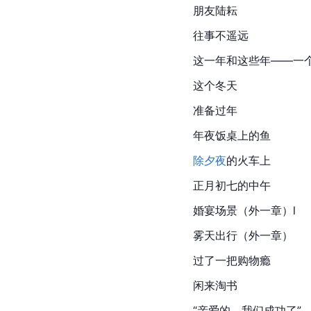
朋友陆耘
往事不遥远
这一年和这些年——一个
这个冬天
准备过年
年夜饭桌上的鱼
除夕夜
的火车上
正月初七的中午
婚宴场景（外一章）l
雾天出行（外一章）
过了一把购物瘾
闲来淘书
“亲爱的，我们成功了”