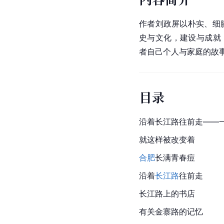
作者刘政屏以朴实、细
史与文化，建设与成就
者自己个人与家庭的故
目录
沿着
长江路
往前走——
就这样被改变着
合肥
长满青春痘
沿着
长江路
往前走
长江路上的书店
有关
金寨路
的记忆