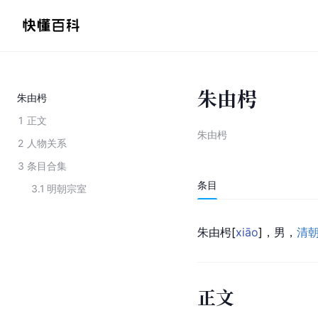
朱由枵
朱由枵
1
正文
朱由枵
2
人物关系
3
条目合集
条目
3.1
明朝宗室
朱由
枵
[
xiāo
]
，男，
清
正文