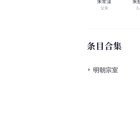
朱常溒
朱
父亲
儿
条
目
合
集
明朝宗室