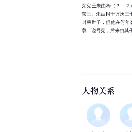
荣宪王朱由枵（？－？
荣王。朱由枵于
万历
三
封荣世子，但他在何年
载，
谥号
宪，后来由其
人
物
关
系