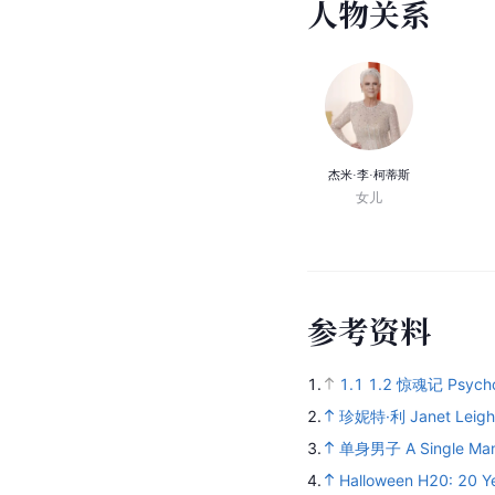
人
物
关
系
杰米·李·柯蒂斯
女儿
参
考
资
料
1.
1.1
1.2
惊魂记 Psycho
2.
珍妮特·利 Janet Leigh
3.
单身男子 A Single Man
4.
Halloween H20: 20 Ye