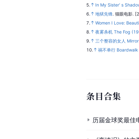
5.
In My Sister' s Shad
6.
地狱先锋
.
猫眼电影.
[
7.
Women I Love: Beauti
8.
夜雾杀机 The Fog (19
9.
三个整容的女人 Mirror, M
10.
祸不单行 Boardwalk 
条
目
合
集
历届金球奖最佳