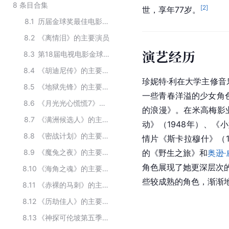
8
条目合集
[
2
]
世，享年77岁。
8.1
历届金球奖最佳电影女配角
8.2
《离情泪》的主要演员
演艺经历
8.3
第18届电视电影金球奖获奖人物
8.4
《胡迪尼传》的主要演员
珍妮特·利在大学主修音
8.5
《地狱先锋》的主要演员
一些青春洋溢的少女角色
8.6
《月光光心慌慌7》的主要演员
的浪漫》。在米高梅影
8.7
《满洲候选人》的主要演员
动
》（1948年）、《
8.8
《密战计划》的主要演员
情片《斯卡拉穆什》（1
8.9
《魔兔之夜》的主要演员
的《野生之旅》和
奥逊
角色展现了她更深层次的
8.10
《海角之魂》的主要演员
些较成熟的角色，渐渐
8.11
《赤裸的马刺》的主要演员
8.12
《历劫佳人》的主要演员
8.13
《神探可伦坡第五季》的主要演员