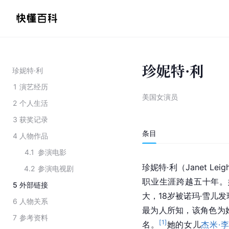
珍妮特·利
珍妮特·利
1
演艺经历
美国女演员
2
个人生活
3
获奖记录
条目
4
人物作品
4.1
参演电影
珍妮特·利（Janet Le
4.2
参演电视剧
职业生涯跨越五十年。
5
外部链接
大，18岁被诺玛·雪儿
6
人物关系
最为人所知，该角色为
7
参考资料
[
1
]
名。
她的女儿
杰米·