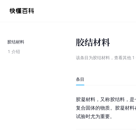
胶结材料
胶结材料
1
介绍
该条目为
胶结材料
，
查看
其他
1
条目
胶凝材料，又称胶结料，是
复合固体的物质。胶凝材料
试验时尤为重要。