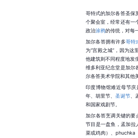
哥特式的加尔各答圣保
个聚会室，经常还有一
政治
涂鸦
的传统，对每
加尔各答拥有许多
哥特
为“宫殿之城”，因为这
他建筑则不同程度地发
维多利亚
纪念堂是加尔
尔各答美术学院和其他
印度博物馆难近母节庆
年、胡里节、
圣诞节
、
和国家戏剧节。
加尔各答烹调关键的要
节目是一盘鱼，孟加拉
菜或鸡肉）、phuchka