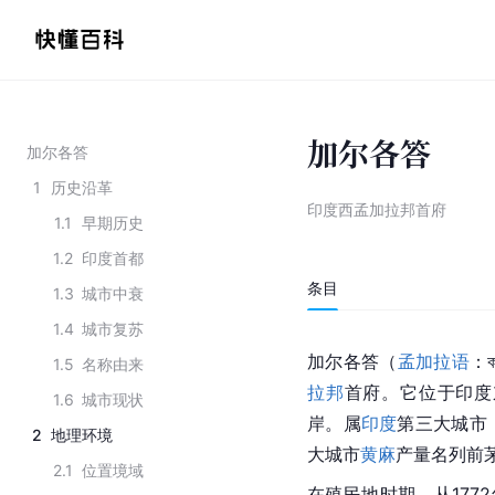
加尔各答
加尔各答
1
历史沿革
印度西孟加拉邦首府
1.1
早期历史
1.2
印度首都
条目
1.3
城市中衰
1.4
城市复苏
加尔各答（
孟加拉语
：ক
1.5
名称由来
拉邦
首府。它位于
印度
1.6
城市现状
岸。属
印度
第三大城市
2
地理环境
大城市
黄麻
产量名列前茅
2.1
位置境域
在
殖民地
时期，从177