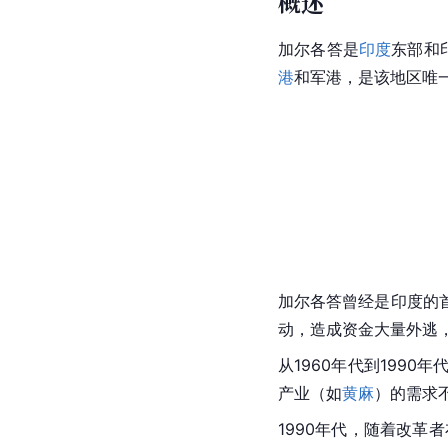
概述
加尔各答是
印度
东部和
港
和军港，是该地区唯
加尔各答曾经是印度的
动，造成资金大量外逃
从1960年代到199
产业（如
黄麻
）的需求
1990年代，随着改革