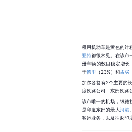
租用机动车是黄色的计
亚特
都很常见。在该市
册车辆的数目稳定增长；
于
德里
（23%）和
孟买
加尔各答有2个主要的
度铁路公司—东部铁路
该市唯一的机场，钱德
是印度东部的最大
河港
客运业务，以及往返印