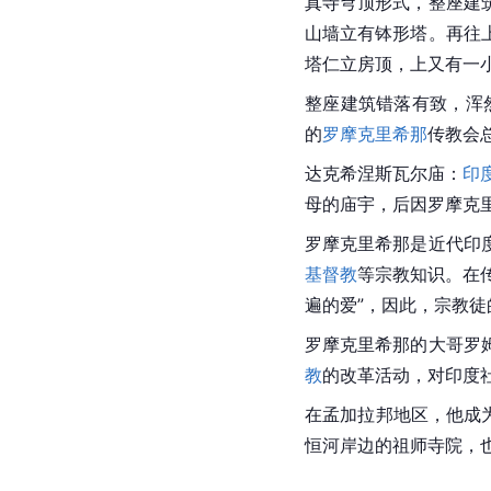
真寺穹顶形式，整座建
山墙立有钵形塔。再往
塔仁立房顶，上又有一
整座建筑错落有致，浑
的
罗摩克里希那
传教会
达克希涅斯瓦尔庙：
印
母的
庙宇
，后因罗摩克
罗摩克里希那是近代印
基督教
等宗教知识。在
遍的爱”，因此，宗教
罗摩克里希那
的大哥罗
教
的改革活动，对印度
在孟加拉邦地区，他成
恒河
岸边的祖师
寺院
，