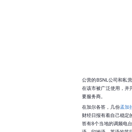
公营的BSNL公司和
在该市被广泛使用，并开
要服务商。
在加尔各答，几份
孟加
财经日报有着自己稳定
答有8个当地的调频电台
语、印地语、英语的节