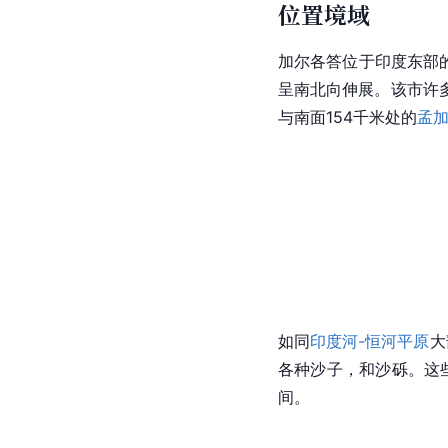
位置境域
加尔各答位于印度东部
呈南北向伸展。该市许
与南面154千米处的
孟
如同
印度河-恒河平原
大
各种沙子，和沙砾。这些
间。