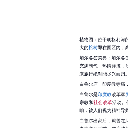
植物园：位于
胡格利河
大的
榕树
即在园区内，
加尔各答祭典：加尔各
充满朝气，热情洋溢，
来旅行绝对能尽兴而归
白鲁尔庙：
印度教寺庙
白鲁尔是
印度教
改革家
宗教和
社会改革
活动。
响，被人们视为精神导
白鲁尔
出家
后，就曾在