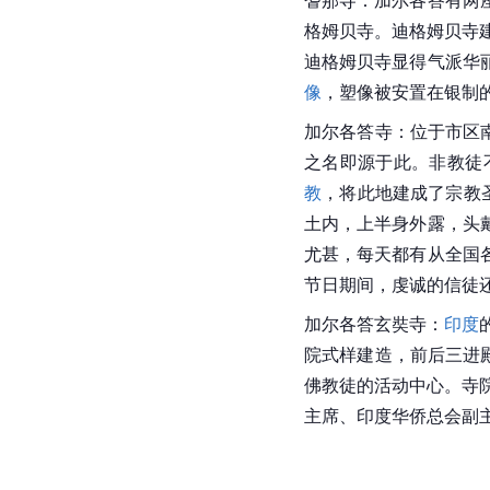
格姆贝寺。迪格姆贝寺建
迪格姆贝寺显得气派华
像
，塑像被安置在银制
加尔各答寺：位于市区南
之名即源于此。非教徒
教
，将此地建成了宗教
土内，上半身外露，头
尤甚，每天都有从全国
节日期间，虔诚的信徒
加尔各答玄奘寺：
印度
院式样建造，前后三进殿
佛教徒的活动中心。寺
主席、印度华侨总会副