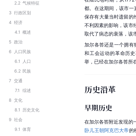
2.2
气候特征
都。在这期间，该市一
3
行政区划
保存有大量当时遗留的维
4
经济
不利因素的影响，该市经
4.1
概述
取代了病态的衰落，该
5
政治
加尔各答还是一个拥有
6
人口民族
和工会运动的革命历史
6.1
人口
举，已经在加尔各答所
6.2
民族
7
交通
历史沿革
7.1
综述
8
文化
早期历史
8.1
历史文化
9
社会
在加尔各答附近发现的一
9.1
体育
卧儿王朝
阿克巴大帝
的