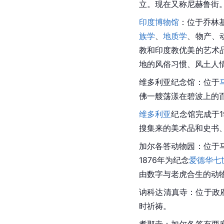
立。现在又称尼赫鲁街
印度博物馆
：位于乔林基
族学
、
地质学
、物产、
教和
印度教
优美的艺术
地的风俗习惯、风土人
维多利亚纪念馆：位于
佛一艘荡漾在碧波上的
维多利亚
纪念馆完成于1
搜集来的美术品和
史书
加尔各答动物园：位于
1876年为纪念
爱德华七
由数字与老虎合生的动
讷科达清真寺：位于政
时祈祷。
耆那寺：加尔各答有两