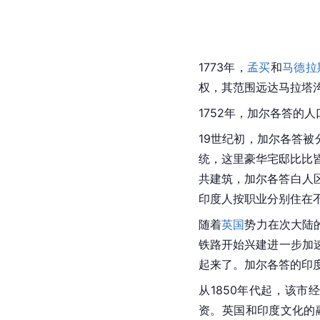
1773年，
孟买
和
马德拉
权
，其范围远达马拉塔
1752年，加尔各答的人口
19世纪初，加尔各答
统，这里豪华宅邸比比
共建筑，加尔各答白人区
印度人按职业分别住在
随着
英国
势力在
次大陆
铁路开始兴建进一步加
起来了。加尔各答的印
从1850年代起，该
资。
英国
和
印度
文化的