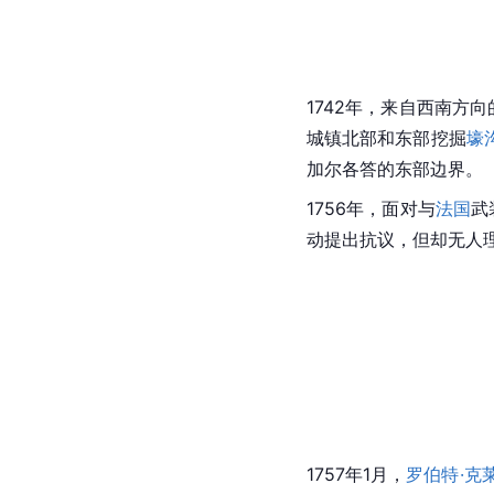
1742年，来自西南方
城镇北部和东部挖掘
壕
加尔各答的东部边界。
1756年，面对与
法国
武
动提出抗议，但却无人
1757年1月，
罗伯特·克