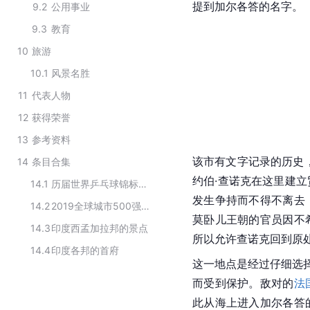
提到加尔各答的名字。
9.2
公用事业
9.3
教育
10
旅游
10.1
风景名胜
11
代表人物
12
获得荣誉
13
参考资料
该市有文字记录的历史，
14
条目合集
约伯·查诺克在这里建
14.1
历届世界乒乓球锦标赛的举办城市
发生争持而不得不离去
14.2
2019全球城市500强印度上榜城市
莫卧儿王朝的官员因不
14.3
印度西孟加拉邦的景点
所以允许查诺克回到原
14.4
印度各邦的首府
这一地点是经过仔细选
而受到保护。敌对的
法
此从海上进入加尔各答