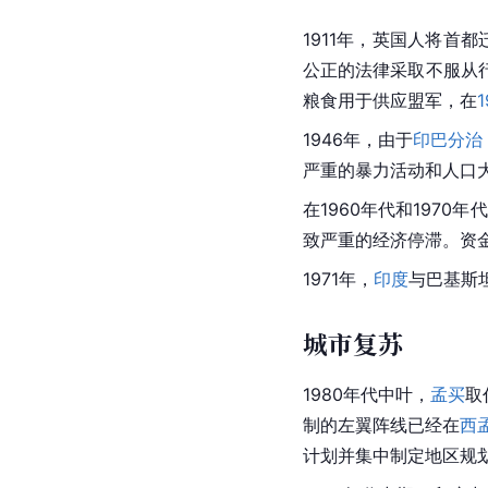
1911年，英国人将首都
公正的法律采取不服从
粮食用于供应盟军，在
1946年，由于
印巴分治
严重的暴力活动和人口
在1960年代和1970年
致严重的经济停滞。资
1971年，
印度
与巴基斯
城市复苏
1980年代中叶，
孟买
取
制的左翼阵线已经在
西
计划
并集
中制定地区规