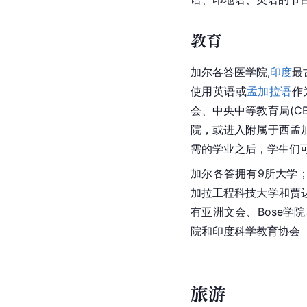
教育
加尔各答医学院,
印度
最
使用
英语
或
孟加拉语
作
会、中央中等教育局(CB
院
，或进入附属于西孟
需的学业之后，学生们
加尔各答拥有9所大学
加拉工程科技大学和贾
有亚洲文会、Bose学
院和印度科学教育协会（I
旅游