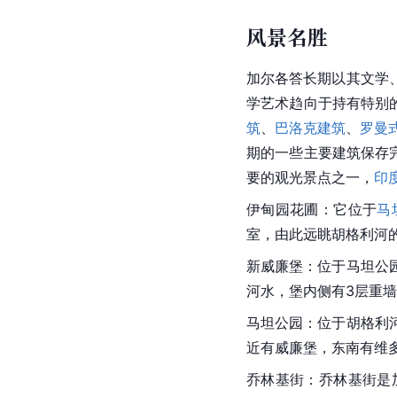
风景名胜
加尔各答长期以其文学
学艺术趋向于持有特别
筑
、
巴洛克建筑
、
罗曼
期的一些主要建筑保存完
要的观光景点之一，
印
伊甸园花圃：它位于
马
室，由此远眺
胡格利河
新威廉堡：位于
马坦公
河水，堡内侧有3层重
马坦公园：位于胡格利
近有威廉堡，东南有
维
乔林基街：乔林基街是