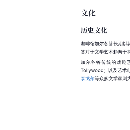
文化
历史文化
咖啡馆加尔各答长期以
答对于文学艺术趋向于
加尔各答传统的戏剧形
Tollywood）以及
艺术
泰戈尔
等众多文学家则