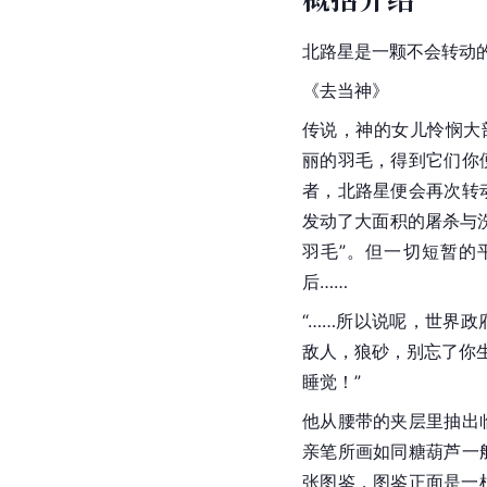
北路星是一颗不会转动
《去当神》
传说，神的女儿怜悯大
丽的羽毛，得到它们你
者，北路星便会再次转
发动了大面积的屠杀与
羽毛”。但一切短暂的
后……
“……所以说呢，世界
敌人，狼砂，别忘了你
睡觉！”
他从腰带的夹层里抽出
亲笔所画如同
糖葫芦
一
张图鉴，图鉴正面是一