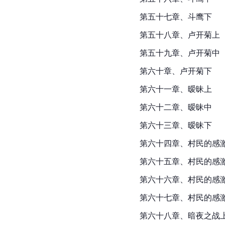
第五十七章、斗鹰下
第五十八章、卢开菊上
第五十九章、卢开菊中
第六十章、卢开菊下
第六十一章、暧昧上
第六十二章、暧昧中
第六十三章、暧昧下
第六十四章、村民的感
第六十五章、村民的感
第六十六章、村民的感
第六十七章、村民的感
第六十八章、暗夜之战