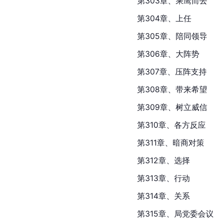
第303章、乘鹰而去
第304章、上任
第305章、陪同领导
第306章、大阵势
第307章、压阵支持
第308章、带来希望
第309章、树立威信
第310章、各方反应
第311章、暗商对策
第312章、选择
第313章、行动
第314章、关系
第315章、局党委会议