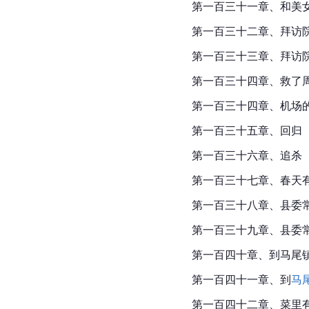
第一百三十一章、和美
第一百三十二章、拜访
第一百三十三章、拜访
第一百三十四章、救了
第一百三十四章、机场
第一百三十五章、回归
第一百三十六章、追杀
第一百三十七章、春天
第一百三十八章、县委
第一百三十九章、县委
第一百四十章、到马尾
第一百四十一章、到
马
第一百四十二章、菜里