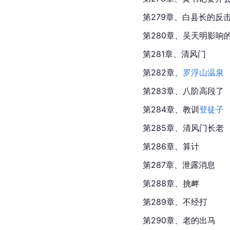
第279章、白县长的反
第280章、吴天明影响
第281章、清风门
第282章、
罗浮山温泉
第283章、八阶高段了
第284章、教训
登徒子
第285章、清风门长老
第286章、算计
第287章、泄露消息
第288章、挑衅
第289章、不经打
第290章、老的出马