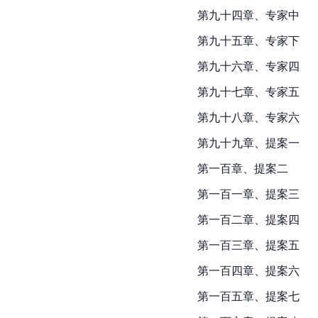
第九十四章、专家中
第九十五章、专家下
第九十六章、专家四
第九十七章、专家五
第九十八章、专家六
第九十九章、提案一
第一百章、提案二
第一百一章、提案三
第一百二章、提案四
第一百三章、提案五
第一百四章、提案六
第一百五章、提案七