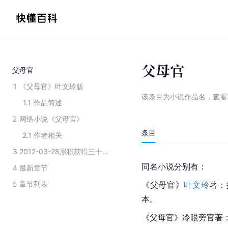
父母官
父母官
1
《父母官》叶文玲版
该条目为
小说作品名
，
查看
1.1
作品简述
2
网络小说《父母官》
条目
2.1
作者相关
3
2012-03-28累积获得三十张月票起点荣誉
同名小说分别有：
4
最新章节
5
章节列表
《父母官》
叶文玲
著：
本。
《父母官》冷眼旁官著：