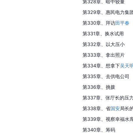
第328章、暗中较量
第329章、惠民电力集
第330章、拜访
田平春
第331章、换水试用
第332章、以大压小
第333章、拿出照片
第334章、想拿下
吴天
第335章、去供电公司
第336章、挑拨
第337章、张厅长的压
第338章、省
国安
局长
第339章、视察幸福水
第340章、筹码