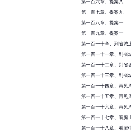
第一百六章、提案八
第一百七章、提案九
第一百八章、提案十
第一百九章、提案十一
第一百一十章、到省城
第一百一十一章、到省
第一百一十二章、到省
第一百一十三章、到省
第一百一十四章、再见
第一百一十五章、再见
第一百一十六章、再见
第一百一十七章、看腿
第一百一十八章、看腿