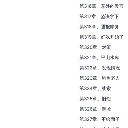
第316章、意外的发言
第317章、坚决拿下
第318章、通报账务
第319章、好戏开始了
第320章、对策
第321章、平山水库
第322章、发现情况
第323章、钓鱼老人
第324章、线索
第325章、旧怨
第326章、翻脸
第327章、不给面子