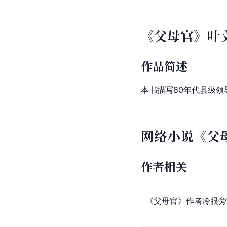
《父母官》叶
作品简述
本书描写80年代县级领
网络小说《父
作者相关
《父母官》作者冷眼旁