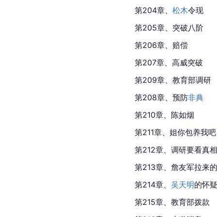
第204章、
松木
令现
第205章、突破八阶
第206章、赔偿
第207章、高威突破
第209章、教育部调研
第208章、预防
非典
第210章、陈如烟
第211章、姐你包养我吧
第212章、调研要看真
第213章、詹友军拉来
第214章、
吴天明
的怀
第215章、教育部拨款