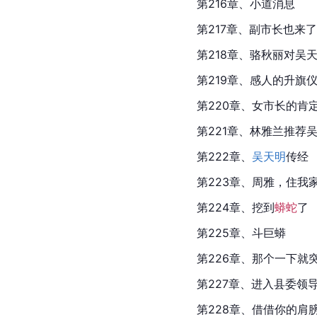
第216章、小道消息
第217章、副市长也来了
第218章、骆秋丽对吴
第219章、感人的升旗
第220章、女市长的肯
第221章、林雅兰推荐
第222章、
吴天明
传经
第223章、周雅，住我
第224章、挖到
蟒蛇
了
第225章、斗
巨蟒
第226章、那个一下就
第227章、进入县委领
第228章、借借你的肩