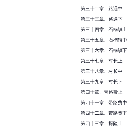
第三十二章、路遇中
第三十三章、路遇下
第三十四章、石楠镇上
第三十五章、石楠镇中
第三十六章、石楠镇下
第三十七章、村长上
第三十八章、村长中
第三十九章、村长下
第四十章、带路费上
第四十一章、带路费中
第四十二章、带路费下
第四十三章、探险上