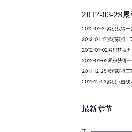
2012-03-
2012-01-21累积获得
2012-01-17累积获得
2012-01-02累积获得
2012-01-02累积获
2011-12-25累积获得
2011-12-22累积点击破
最新章节
——————————
了！—————————