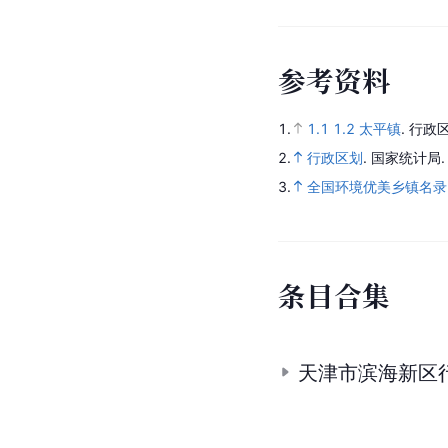
参
考
资
料
1.
1.1
1.2
太平镇
.
行政区
2.
行政区划
.
国家统计局
3.
全国环境优美乡镇名录
条
目
合
集
天津市滨海新区