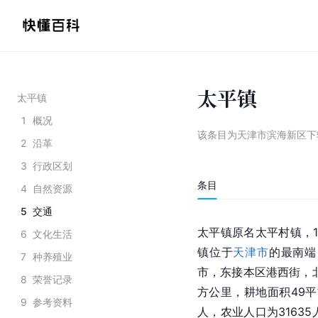
太平镇
太平镇
1
概况
该条目为
天津市滨海新区下
2
沿革
3
行政区划
条目
4
自然资源
5
交通
太平镇原名太平村镇，1
6
文化生活
镇位于
天津市
的最南端
7
种养殖业
市
，东接本区港西街，
8
荣誉记录
方公里，耕地面积49平
9
参考资料
人，农业人口为3163