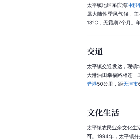
太平镇地区系滨海
冲积
属大陆性季风气候，主
13℃，无霜期7个月。
交通
太平镇交通发达，现镇
大港油田幸福路相连，
骅港
50公里，距
天津市
文化生活
太平镇农民业余文化生
可。1994年，太平镇