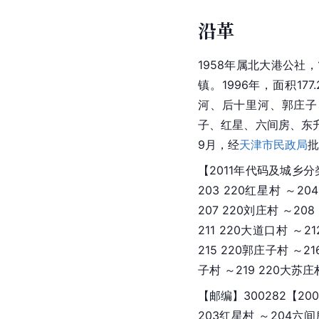
沿革
1958年属北大港公社，
镇。1996年，面积1
河、后十里河、郭庄子
子、红星、六间房、东升
9月，经
天津市民政局
批
【2011年代码及城乡分类】
203 220红星村 ～20
207 220刘庄村 ～20
211 220大道口村 ～2
215 220郭庄子村 ～2
子村 ～219 220大苏庄
【邮编】300282【200
203红星村 ～204六间