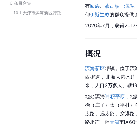
10
条目合集
有
回族
、
蒙古族
、
满族
10.1
天津市滨海新区行政区划
仰
伊斯兰教
的群众提供
2020年7月，获得201
概况
滨海新区
辖镇。位于滨
西街道
，北濒大港水库
米，人口3万多人。辖1
地处滨海
冲积平原
，地
徐（
庄子
）太（平村）
太路、远太路、穿港路
路相连，距
天津
市区6