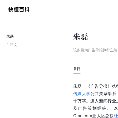
朱磊
朱磊
1
正文
该条目为
广告导报执行主编
条目
朱磊，《
广告导报
》执
传媒大学
公共关系学系
十万字。进入新闻行业
及广告策划经验。 2
Omnicom亚太区总裁