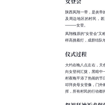
女登会
陕西凤翔一带，是炎帝
及周边地区的村民，甚
———女登。
凤翔槐原的“女登会”
样高挑着灯，成群结队
仪式过程
大约在晚八点左右，天
向女登祠汇拢，黑暗中
村夜晚平添了热闹的节
叩拜炎母女登像，门外
挥，所有村民的行动都