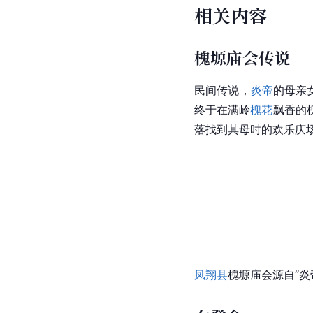
相关内容
槐塬庙会传说
民间传说，
炎帝
的母亲
终于在满岭
槐花
飘香的
落找到其母时的欢乐庆
凤翔县
槐塬庙会源自“炎