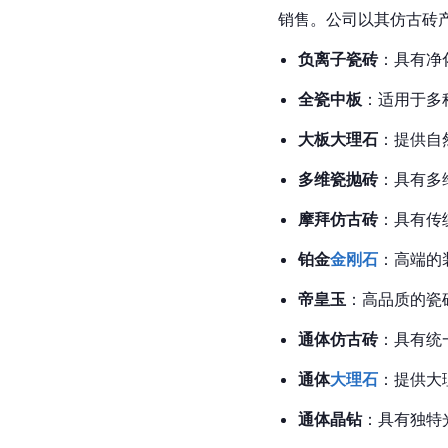
销售。公司以其仿古砖
负离子瓷砖
：具有净
全瓷中板
：适用于多
大板大理石
：提供自
多维瓷抛砖
：具有多
摩拜仿古砖
：具有传
铂金
金刚石
：高端的
帝皇玉
：高品质的瓷
通体仿古砖
：具有统
通体
大理石
：提供大
通体晶钻
：具有独特