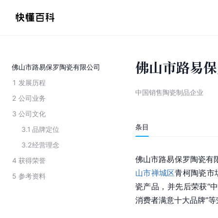
佛山市路易保
佛山市路易保罗陶瓷有限公司
1
发展历程
中国销售陶瓷制品企业
2
公司业务
3
公司文化
条目
3.1
品牌定位
3.2
经营理念
佛山市路易保罗陶瓷有限
4
获得荣誉
山市禅城区
青柯陶瓷市
5
参考资料
瓷产品，并先后荣获“
消费者满意十大品牌”等