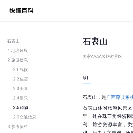
石表山
石表山
1
地理环境
国家AAAA级旅游景区
2
旅游信息
2.1
气候
条目
2.2
住宿
2.3
美食
石表山，是
广西藤县
象
2.4
娱乐
2.5
购物
石表山休闲旅游风景区
里，处在珠三角经济圈
2.6
交通信息
利，旅游资源丰富，类
3
参考资料
观、历史人文景观、田