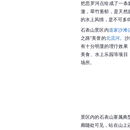
把思罗河点绘成了一条
澈，翠竹葱郁，是天然
的水上风情，是不可多
石表山景区内
道家沙滩
之路”美誉的
北流河
。沙
有十分明显的理疗效果
美食、水上乐园等项目
场所。
景区内的石表山寨属典
廊随处可见，站在山上