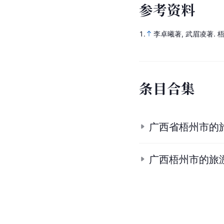
参
考
资
料
1.
李卓曦著, 武眉凌著.
条
目
合
集
广西省梧州市的
广西梧州市的旅