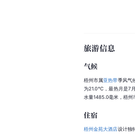
旅游信息
气候
梧州
市属
亚热带
季风气
为21.0℃，最热月是7
水量1485.0毫米，梧州
住宿
梧州金苑大酒店
设计独