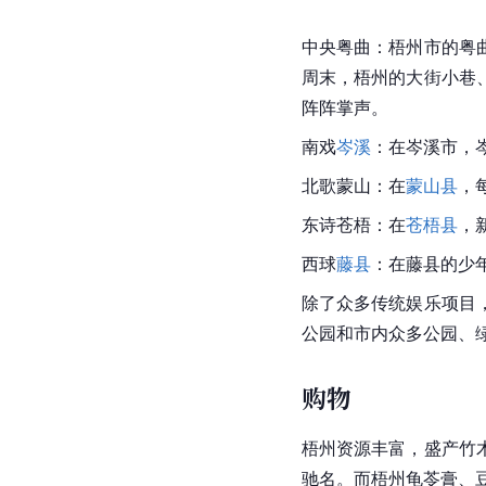
中央粤曲：
梧州市
的粤
周末，梧州的大街小巷
阵阵掌声。
南戏
岑溪
：在
岑溪市
，
北歌蒙山：在
蒙山县
，
东诗苍梧：在
苍梧县
，
西球
藤县
：在藤县的少
除了众多传统娱乐项目
公园和市内众多公园、
购物
梧州资源丰富，盛产竹
驰名。而
梧州龟苓膏
、