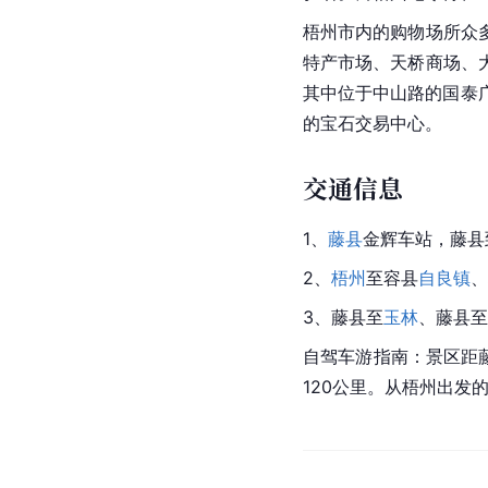
梧州市
内的购物场所众
特产市场、天桥商场、
其中位于中山路的国泰
的宝石交易中心。
交通信息
1、
藤县
金辉车站，藤县
2、
梧州
至容县
自良镇
、
3、藤县至
玉林
、藤县至
自驾车游指南：景区距
120公里。从梧州出发的