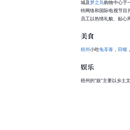
城及
梦之岛
购物中心于
特网络和国际电视节目
员工以热情礼貌、贴心
美食
梧州
小吃
龟苓膏
，
田螺
娱乐
梧州的“娱”主要以乡