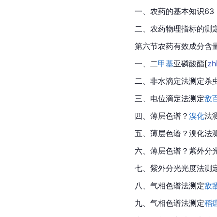
一、农药的基本知识63
二、农药物理指标的测定
第六节农药有效成分含量
一、二
甲基
亚磷酸
酯
[
zh
二、非水滴定法测定杀虫
三、电位滴定法测定
敌
四、薄层色谱？
溴化
法
五、薄层色谱？溴化法
六、薄层色谱？紫外分
七、紫外分光光度法测
八、气相色谱法测定
敌
九、气相色谱法测定
稻