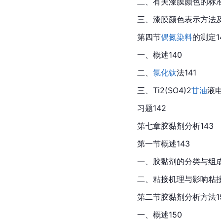
二、有关漆膜颜色的标准
三、漆膜颜色表示方法及
第四节
偶氮染料
的测定1
一、概述140
二、
氯化钛
法141
三、Ti2(
SO4
)2
甘油
液电
习题142
第七章胶黏剂分析143
第一节概述143
一、胶黏剂的分类与组成
二、粘接机理与影响粘接
第二节胶黏剂分析方法1
一、概述150