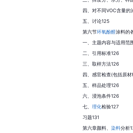
四、对不同VOC含量的
五、讨论125
第六节
环氧
酚醛
涂料的
一、主题内容与适用范围
二、引用标准126
三、取样方法126
四、感官检查(包括原材料
五、样品处理126
六、浸泡条件126
七、
理化
检验127
习题131
第六章颜料、
染料
分析1