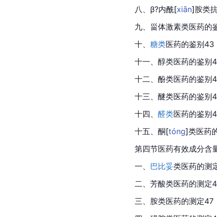
八、β?内
酰
[
xiān
]
胺类抗
九、甾体激素类医药的鉴
十、
糖类
医药的鉴别43
十一、醇类医药的鉴别4
十二、酚类医药的鉴别4
十三、醚类医药的鉴别4
十四、
醛类
医药的鉴别4
十五、
酮
[
tóng
]
类医药的
第四节医药有效成分含量
一、
巴比妥
类医药的测定
二、芳酸类医药的测定4
三、胺类医药的测定47