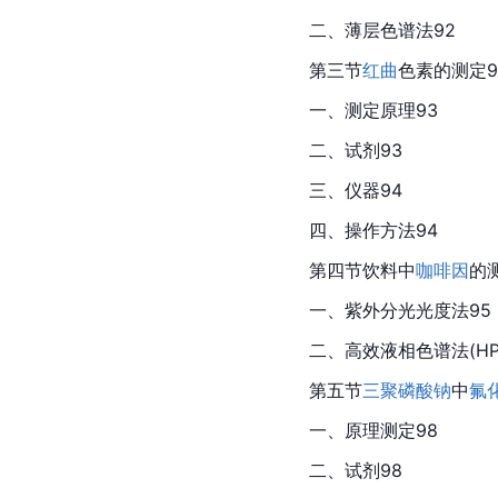
二、薄层色谱法92
第三节
红曲
色素的测定9
一、测定原理93
二、试剂93
三、仪器94
四、操作方法94
第四节饮料中
咖啡因
的
一、紫外分光光度法95
二、高效液相色谱法(HPL
第五节
三聚磷酸钠
中
氟
一、原理测定98
二、试剂98