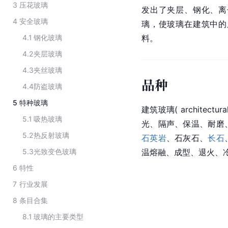
3
压花玻璃
发出了夹层、钢化、离
4
安全玻璃
璃，使玻璃在建筑中的
4.1
钢化玻璃
料。
4.2
夹层玻璃
4.3
夹丝玻璃
品种
4.4
防盗玻璃
5
特种玻璃
建筑玻璃( architec
5.1
吸热玻璃
光、隔声、保温、耐磨
5.2
热反射玻璃
石英岩
、石灰石、
长石
5.3
光致变色玻璃
温熔融、成型、退火、
6
特性
7
行业发展
8
条目合集
8.1
玻璃的主要类型