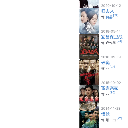
2020-10-12
归去来
[
27
]
饰
何晏
2018-05-14
宜昌保卫战
[
24
]
饰
卢作孚
2016-09-19
破晓
[
77
]
饰
--
2015-10-02
冤家亲家
[
80
]
饰
--
2014-11-28
错伏
[
22
]
饰
顾一白