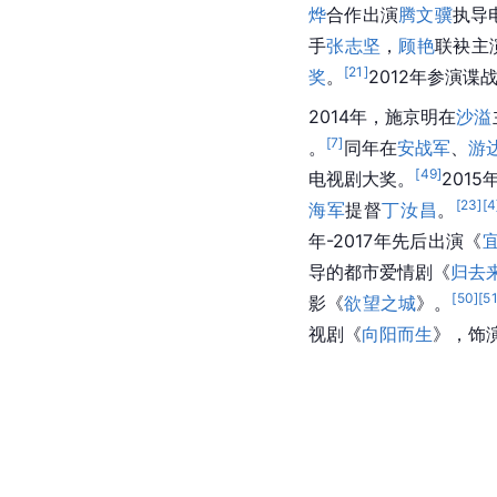
烨
合作出演
腾文骥
执导
手
张志坚
，
顾艳
联袂主
[
21
]
奖
。
2012年参演谍
2014年，施京明在
沙溢
[
7
]
。
同年在
安战军
、
游
[
49
]
电视剧大奖。
201
[
23
]
[
4
海军
提督
丁汝昌
。
年-2017年先后出演《
导的都市爱情剧《
归去
[
50
]
[
5
影《
欲望之城
》。
视剧《
向阳而生
》，饰