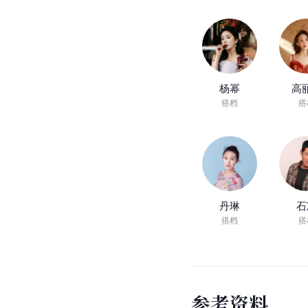
杨幂
高
搭档
搭
丹琳
石
搭档
搭
参
考
资
料