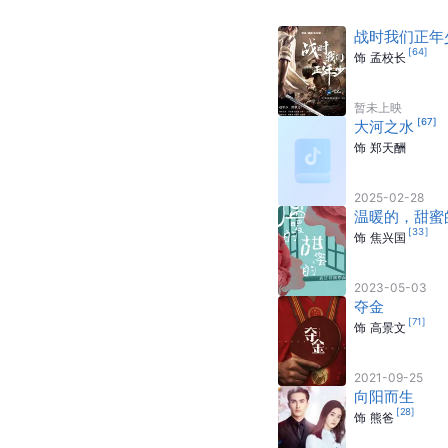
战时我们正年
[
64
]
饰
孟校长
暂未上映
[
67
]
大河之水
饰
郑天酬
2025-02-28
温暖的，甜蜜
[
33
]
饰
焦兴国
2023-05-03
夺金
[
71
]
饰
高景文
2021-09-25
向阳而生
[
28
]
饰
熊爸