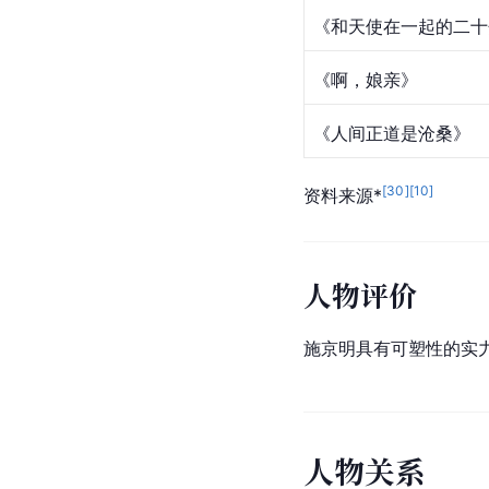
《和天使在一起的二十
《啊，娘亲》
《
人间正道是沧桑
》
[
30
]
[
10
]
资料来源*
人物评价
施京明具有可塑性的实
人
物
关
系