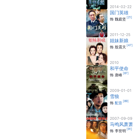
2014-02-22
国门英雄
[
21
]
饰
魏庭坚
2011-12-25
姐妹新娘
[
47
]
饰
殷震天
2010
和平使命
[
87
]
饰
唐峰
2009-01-01
雪狼
[
89
]
饰
配音
2007-09-09
马鸣风萧萧
[
91
]
饰
李世明