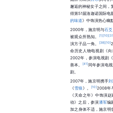
邂逅的神秘女子之间，
得第51届洛迦诺国际
的味道
》中饰演热心幽
2000年，施京明与
石爻
[
1
]
[
10
]
[
3
被观众所熟知。
[
38
]
[
10
]
演方子品一角。
命历史人物电视剧《向
2002年，参演电视剧
[
41
]
善本。
同年参演电视
剧。
2007年，施京明携手
刘
[
10
]
《
雪狼
》。
2008
《天命之年》中饰演赵
动》之后，参演
潘军
编
加之身体不适，施京明