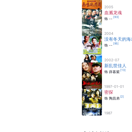
2005
血溅龙魂
[
93
]
饰
--
2004
没有冬天的海
[
95
]
饰
--
2002-07
新乱世佳人
[
13
]
饰
薛暮紫
1997-01-01
密探
[
2
]
饰
陶昌弟
1987