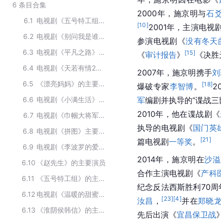
6
条目合集
2000年，施京明与
石
6.1
电视剧《五号特工组2》的主要演员
[
10
]
2001年，主演电
6.2
电视剧《别问我是谁》的主要演员
参演电视剧《
没有冬天
6.3
电视剧《平凡之路》的主要演员
[
15
]
《
审计报告
》
《决胜
6.4
电视剧《天若有情2》主要演职员
2007年，施京明携手
刘
6.5
《漂亮妈妈》的主要演员
[
18
]
爆破专家
李智博
。
2
6.6
电视剧《小满生活》的主要演员
军
编剧并执导的“谍战三
2010年，他在谍战剧《
6.7
电视剧《巾帼大将军》的主要演员
执导的电视剧《
国门英
6.8
电视剧《拼图》主要演员
[
21
]
篇电视剧
一等奖
。
6.9
电视剧《李波罗的爱情》的主要演职人员
2014年，施京明在
沙溢
6.10
《赵先生》的主要演员
合作主演电视剧《
产科
6.11
《五号特工组》的主要演员
纪念反法西斯胜利70周
6.12
电视剧《温暖的甜蜜的》主要演员
[
23
]
[
4
]
汝昌
，
并在
郑晓
6.13
《淮阴侯韩信》的主要演员
先后出演《
宜昌保卫战