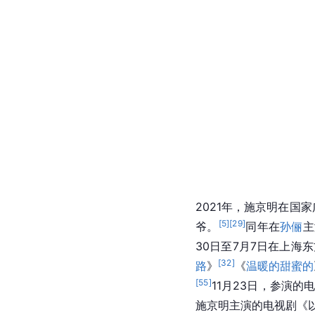
2021年，施京明在国
[
5
]
[
29
]
爷。
同年在
孙俪
主
30日至7月7日在上海
[
32
]
路
》
《
温暖的甜蜜的
[
55
]
11月23日，参演的
施京明主演的电视剧《