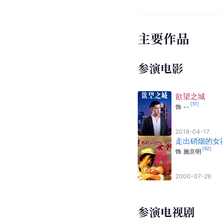
主要作品
参演电影
欲望之城
[
51
]
饰
--
2018-04-17
走出硝烟的女
[
62
]
饰
施京明
2000-07-26
参演电视剧