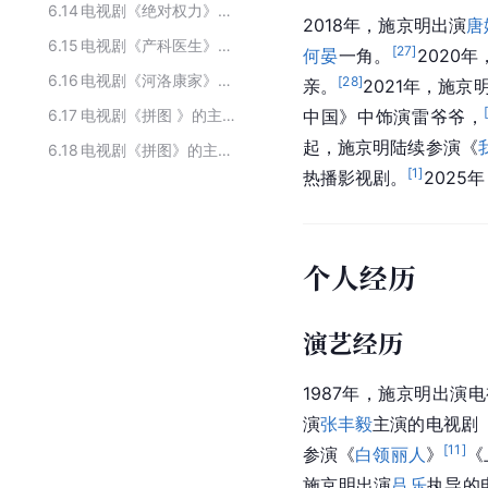
6.14
电视剧《绝对权力》主要演职员
2018年，施京明出演
唐
6.15
电视剧《产科医生》的主要演员
[
27
]
何晏
一角。
2020
6.16
电视剧《河洛康家》的主要演员
[
28
]
亲。
2021年，施
6.17
电视剧《拼图 》的主要演员
中国》中饰演雷爷爷，
起，施京明陆续参演《
6.18
电视剧《拼图》的主要演员
[
1
]
热播影视剧。
202
个人经历
演艺经历
1987年，施京明出演
演
张丰毅
主演的电视剧
[
11
]
参演《
白领丽人
》
《
施京明出演
吕乐
执导的