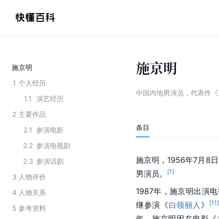
施京明
施京明
1
个人经历
中国内地男演员，代表作《
1.1
演艺经历
2
主要作品
条目
2.1
参演电影
2.2
参演电视剧
施京明，1956年7月8
2.3
参演话剧
[
1
]
男演员。
3
人物评价
1987年，施京明出演
4
人物关系
[
11
继参演《
白领丽人
》
5
参考资料
年，施京明因在电影《