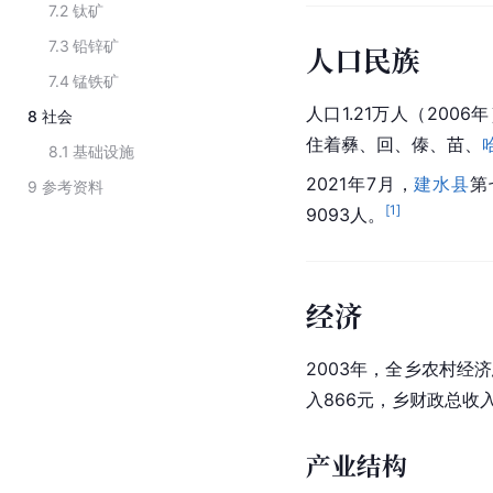
7.2
钛矿
7.3
铅锌矿
人口民族
7.4
锰铁矿
人口1.21万人（200
8
社会
住着彝、回、傣、苗、
8.1
基础设施
2021年7月，
建水县
第
9
参考资料
[
1
]
9093人。
经济
2003年，全乡农村经济
入866元，乡财政总收入
产业结构