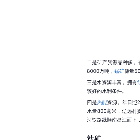
二是矿产资源品种多。
8000万吨，
锰矿
储量5
三是水资源丰富。拥有
较好的水利条件。
四是
热能
资源。年日照2
水量800毫米，辽远村
河铁路线顺南盘江而下
钛矿