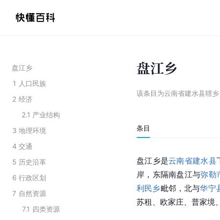
盘江乡
盘江乡
1
人口民族
该条目为
云南省建水县辖乡
2
经济
2.1
产业结构
条目
3
地理环境
4
交通
盘江乡是
云南省
建水县
5
历史沿革
岸，东隔南盘江与
弥勒
6
行政区划
利民乡
毗邻，北与
华宁
7
自然资源
苏租、欧家庄、普家境
7.1
四类资源