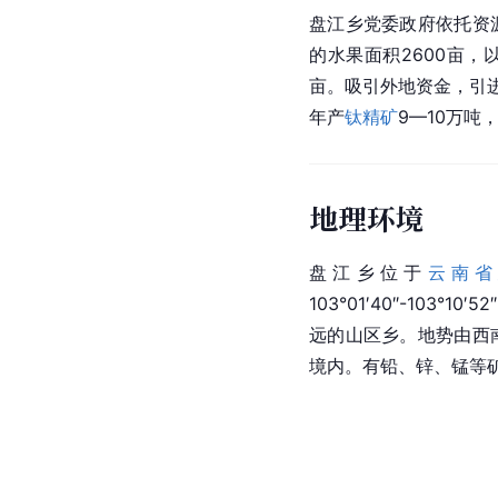
盘江乡党委政府依托资
的水果面积2600亩，
亩。吸引外地资金，引
年产
钛精矿
9—10万吨
地理环境
盘江乡位于
云南
103°01′40″-103°1
远的山区乡。地势由西
境内。有铅、锌、锰等