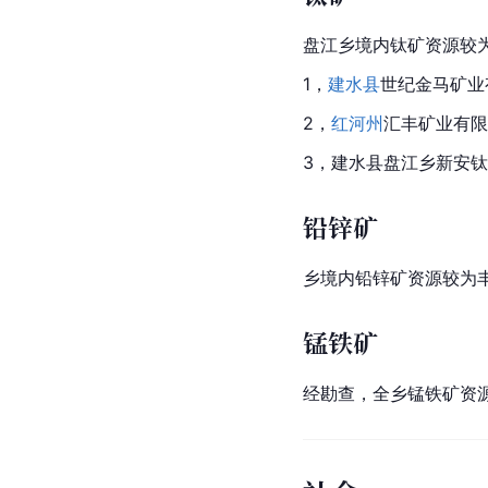
盘江乡境内
钛矿
资源较
1，
建水县
世纪金马矿业
2，
红河州
汇丰矿业有限
3，建水县盘江乡新安
铅锌矿
乡境内
铅锌矿
资源较为丰
锰铁矿
经勘查，全乡
锰铁矿
资源