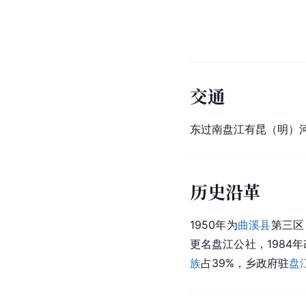
交通
东过南盘江有昆（明）
历史沿革
1950年为
曲溪县
第三区
更名
盘江
公社，1984年
族
占39%，乡政府驻
盘