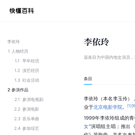
李依玲
李依玲
1
人物经历
该条目为
中国内地女演员
，
1.1
早年经历
1.2
演艺经历
条目
1.3
社会活动
2
参演作品
李依玲
（本名李玉伶），
2.1
参演电视剧
[
1
]
[
业于
北京电影学院
。
2.2
参演电影
1999年李依玲组成的
2.3
音乐单曲
女
”演唱组主唱；推出
2.4
参加综艺
你》等歌曲，并多次参