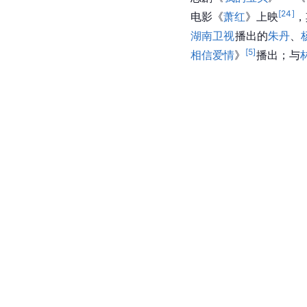
[
24
]
电影《
萧红
》上映
，
湖南卫视
播出的
朱丹
、
[
5
]
相信爱情
》
播出；与