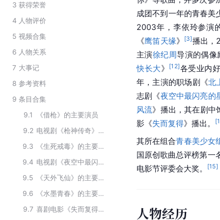
3
获得荣誉
成团不到一年的青春美少女
4
人物评价
2003年，
李依玲
参演
5
视频合集
[
3
]
《
鹰笛天缘
》
播出，
6
人物关系
主演
徐纪周
导演的偶像
[
12
]
7
大事记
快长大
》
各受业内
年，主演的职场剧《
北
8
参考资料
志剧《
夜空中最闪亮的
9
条目合集
风流
》播出，其在剧中
9.1
《借枪》的主要演员
[
影《
失而复得
》播出。
9.2
电视剧《枪神传奇》的主要演员
其所在组合
青春美少女
9.3
《生死戒毒》的主要演员
国原创歌曲总评榜第一
9.4
电视剧《夜空中最闪亮的星》主要的演职员
[
15
]
电影节评委会大奖。
9.5
《天外飞仙》的主要演员
9.6
《水墨青春》的主要演员
人物经历
9.7
喜剧电影《失而复得》的主要演员