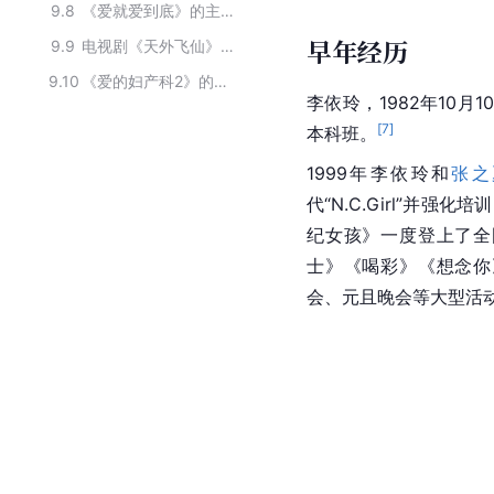
9.8
《爱就爱到底》的主要演员
早年经历
9.9
电视剧《天外飞仙》的主要演员
9.10
《爱的妇产科2》的主要演员
李依玲
，1982年10月
[
7
]
本科班。
1999年李依玲和
张之
代“N.C.Girl”并
纪女孩》一度登上了全
士》《喝彩》《想念你
会、元且晚会等大型活动