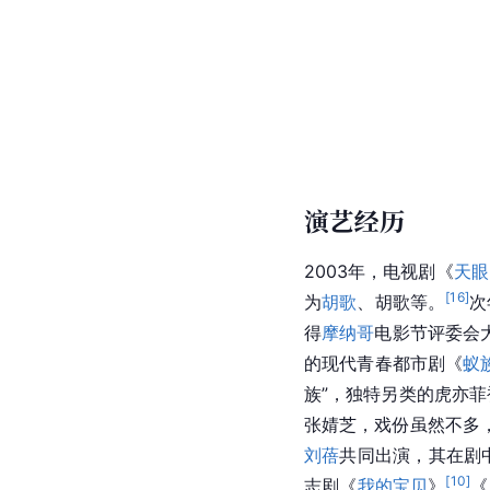
演艺经历
2003年，电视剧《
天眼
[
16
]
为
胡歌
、胡歌等。
次
得
摩纳哥
电影节评委会
的现代青春都市剧《
蚁
族”，独特另类的虎亦菲被
张婧芝，戏份虽然不多
刘蓓
共同出演，其在剧
[
10
]
志剧《
我的宝贝
》
《