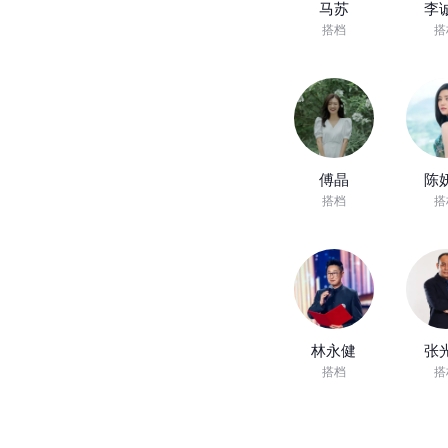
马苏
李
搭档
搭
傅晶
陈
搭档
搭
林永健
张
搭档
搭