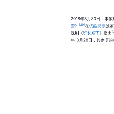
2018年3月30日，李
[
29
]
套
》
在
优酷视频
独家
[
视剧《
班长殿下
》播出
年10月28日，其参演