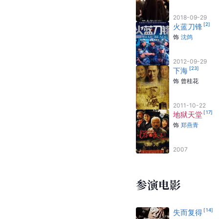
2018-09-29
[
2
]
火蓝刀锋
饰
沈鸽
2012-09-29
[
23
]
下海
饰
曾桂花
2011-10-22
[
17
]
地狱天堂
饰
郑燕青
2007
参演电影
[
14
]
失而复得