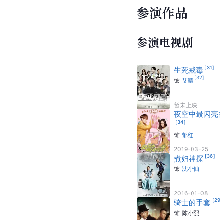
参演作品
参演电视剧
[
31
]
生死戒毒
[
32
]
饰
艾晴
暂未上映
夜空中最闪亮
[
34
]
饰
郁红
2019-03-25
[
36
]
煮妇神探
饰
沈小仙
2016-01-08
[
2
骑士的手套
饰
陈小熙