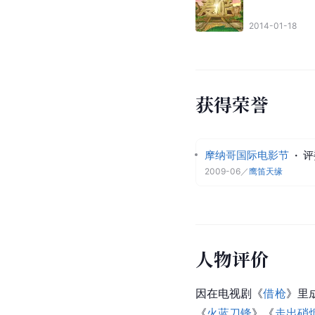
2014-01-18
获得荣誉
摩纳哥国际电影节
·
评
2009-06
／
鹰笛天缘
人物评价
因在电视剧《
借枪
》里
《
火蓝刀锋
》《
走出硝