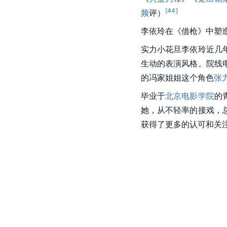
[
44
]
频
评）
李依玲在《借枪》中塑
实力小花旦
李依玲
近几
生动的表演风格。院线
的冯家姐姐这个角色
张
毕业于
北京电影学院
的
她，从不轻率的接戏，
获得了更多的认可和关