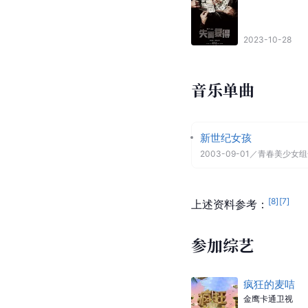
2023-10-28
音乐单曲
新世纪女孩
2003-09-01
／
青春美少女组合二
[
8
]
[
7
]
上述资料参考：
参加综艺
疯狂的麦咭
金鹰卡通卫视