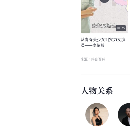
01:25
从
青
春
美
少
女
到
实
力
女
演
员
⸺
李
依
玲
来源：抖音百科
人
物
关
系