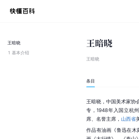
王暗晓
王暗晓
1
基本介绍
王暗晓
条目
王暗晓，
中国美术家协
专，1948年入国立
席、名誉主席，
山西省
作品有油画《鲁迅在木
画《太行情》、《泰山