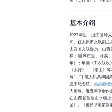
基本介绍
1927年生，浙江温
师。任太原市文联副主
山西省文联委员，山西
样；画风庄重、朴实
年）；年画《工农联欢》
《太行》、《泰山》等
展”、“中笔人民共和国
恩来纪念馆、
吴昌硕纪
人画展。近五年来创作山
在
山西省
首届山水画上
鉴》、《当代书画篆刻