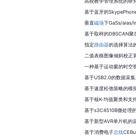
高校教学管理系统的研
基于蓝牙的SkypePho
垂直
磁场
下GaSs/aias/I
基于取样的DBSCAN
指定
路由器
的选择算法
二值表格图像倾斜校正
一种基于运动窗的时空
基于USB2.0的数据采
基于速度松弛策略的模
基于核K-均值聚类和支
基于s3C4510B微处理
基于新型AVR
单片机
的
基于消费电子
总线
CEB