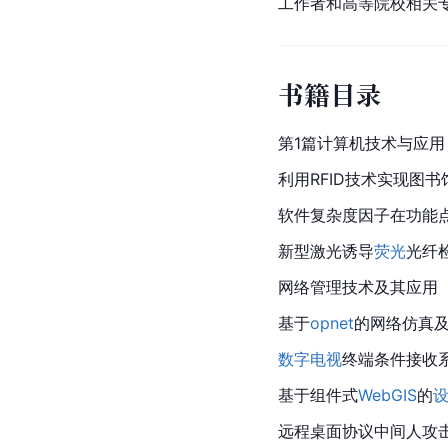
工作者和高等院校相关
书籍目录
第1篇计算机技术与应用
利用RFID技术实现图
软件复杂度因子在功能
新型激光诱导
荧光
光纤
网络管理技术及其应用
基于
opnet
的网络仿真
数字电视
终端条件接收
基于组件式
WebGIS
的
远程桌面协议中间人攻