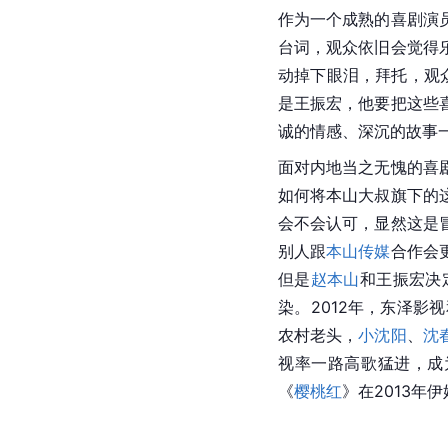
作为一个成熟的喜剧演
台词，观众依旧会觉得
动掉下眼泪，拜托，观
是王振宏，他要把这些
诚的情感、深沉的故事
面对内地当之无愧的喜
如何将本山大叔旗下的
会不会认可，显然这是
别人跟
本山传媒
合作会
但是
赵本山
和王振宏决
染。2012年，东泽影
农村老头，
小沈阳
、
沈
视率一路高歌猛进，成
《
樱桃红
》在2013年