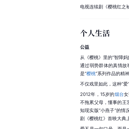
电视连续剧《
樱桃红之
个人生活
公益
从《
樱桃
》里的“智障妈
通过弱势群体的真情故
是“
樱桃
”系列作品的精
不仅戏里如此，这种“爱
2012年，15岁的
烟台
女
不拖累父母，懂事的王
知现实版“小燕子”的情
剧《樱桃红》首映大典
爱不是一句口号，而是