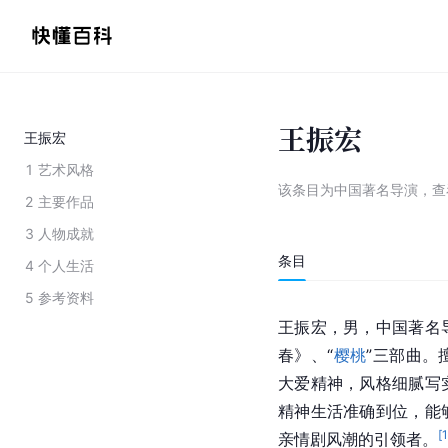
王振宏
王振宏
1
艺术风格
该条目为
中国著名导演
，
查
2
主要作品
3
人物成就
条目
4
个人生活
5
参考资料
王振宏，男，中国著名
春》、“
樱桃
”三部曲。
大爱精神，风格细腻写
精神生活准确到位，能
[
亲情剧风潮的引领者。