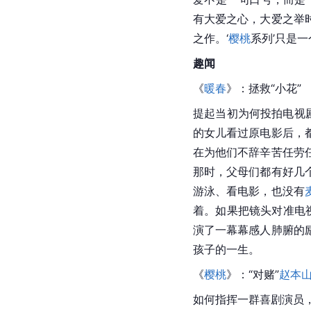
有大爱之心，大爱之举
之作。‘
樱桃
系列’只是
趣闻
《
暖春
》：拯救“小花”
提起当初为何投拍电视
的女儿看过原电影后，
在为他们不辞辛苦任劳
那时，父母们都有好几
游泳、看电影，也没有
着。如果把镜头对准电
演了一幕幕感人肺腑的
孩子的一生。
《
樱桃
》：“对赌”
赵本
如何指挥一群喜剧演员