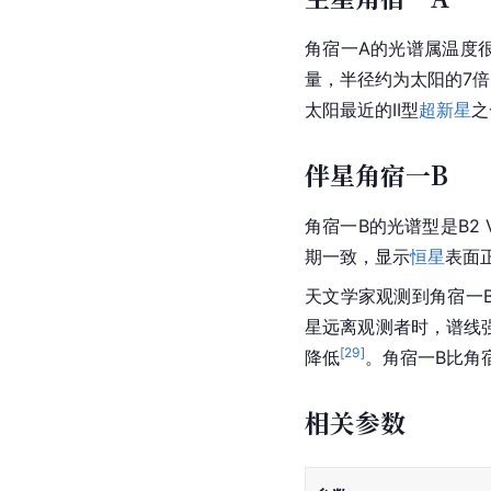
角宿一A的光谱属温度很高的
量，半径约为太阳的7倍
太阳最近的II型
超新星
之
伴星角宿一B
角宿一B的光谱型是B2
期一致，显示
恒星
表面
天文学家观测到角宿一B出
星远离观测者时，谱线
[
29
]
降低
。角宿一B比角
相关参数