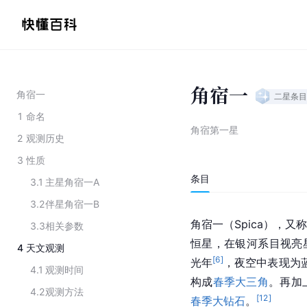
角宿一
角宿一
二星
条目
1
命名
角宿第一星
2
观测历史
3
性质
条目
3.1
主星角宿一A
3.2
伴星角宿一B
角宿一（Spica），又
3.3
相关参数
恒星，在银河系目视亮
4
天文观测
[
6
]
光年
，夜空中表现为
4.1
观测时间
构成
春季大三角
。再加
4.2
观测方法
[
12
]
春季大钻石
。