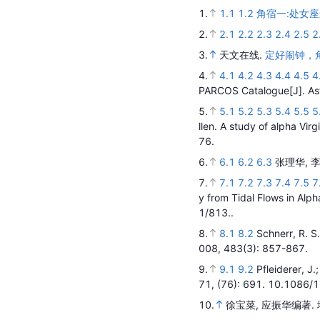
1.
1.1
1.2
角宿一:处女
2.
2.1
2.2
2.3
2.4
2.5
2
3.
天文在线.
定好闹钟，
4.
4.1
4.2
4.3
4.4
4.5
4
PARCOS Catalogue
[J].
As
5.
5.1
5.2
5.3
5.4
5.5
5
llen.
A study of alpha Virgi
76.
6.
6.1
6.2
6.3
张理华, 
7.
7.1
7.2
7.3
7.4
7.5
7
y from Tidal Flows in Alpha
1/813..
8.
8.1
8.2
Schnerr, R. S.
008,
483
(3)
: 857-867.
9.
9.1
9.2
Pfleiderer, J.
71,
(76)
: 691.
10.1086/1
10.
徐宝菜, 应振华编著.