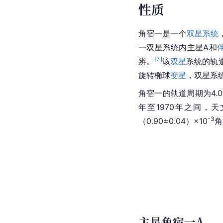
性质
角宿一是一个
双星系统
一双星系统内主星A和
[
7
]
辨。
该
双星
系统的轨
旋转
椭球
变星
，双星系
角宿一的轨道周期为4.0
年至1970年之间，
-3
（0.90±0.04）×10
角
主星角宿一A