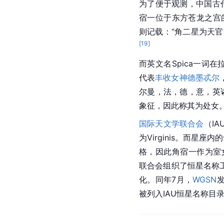
为了便于观测，
中国
古
宿一位于东方苍龙之宫
则记载：“角二星为天官
[
19
]
而英文名Spica一词在
代表
丰收女神
德墨忒尔
尔曼，法，德，意，英
象征，因此称其为处女
国际天文学联合会
（IA
为Virginis。而星座内的
格，因此角宿一作为室女
联合会组织了恒星名称工
化。同年7月，
WGSN
被列入IAU恒星名称目