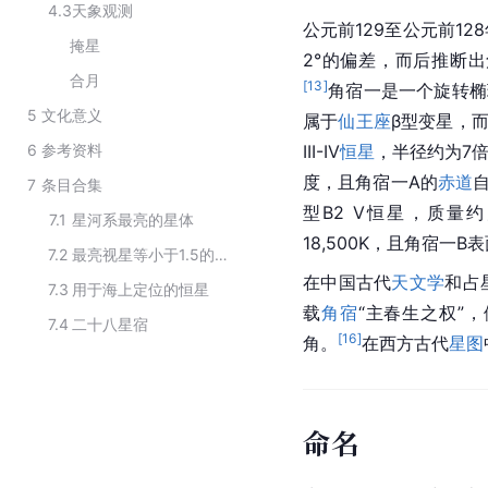
4.3
天象观测
公元前129至公元前12
掩星
2°的偏差，而后推断
合月
[
13
]
角宿一是一个旋转椭
5
文化意义
属于
仙王座
β型
变星
，
6
参考资料
III-IV
恒星
，半径约为7
度，且角宿一A的
赤道
7
条目合集
型B2 V恒星，质量
7.1
星河系最亮的星体
18,500K，且角宿一
7.2
最亮视星等小于1.5的恒星
在中国古代
天文学
和占
7.3
用于海上定位的恒星
载
角宿
“主春生之权”
7.4
二十八星宿
[
16
]
角。
在西方古代
星图
命名