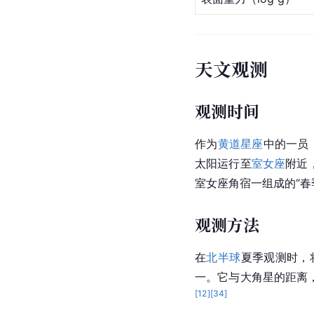
天文观测
观测时间
作为
黄道星座
中的一员
太阳运行至
室女座
附近
室女座角宿一组成的“春
观测方法
在
北半球
夏季观测时，
一。它与大角星的距离
[
12
]
[
34
]