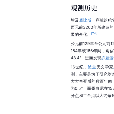
观测历史
埃及
底比斯
一座献给哈
西元前3200年所建造
[
24
]
显的变化。
公元前129年至公元前1
154年或166年间，
43.4"，进而发现
岁差运
16世纪，
波兰
天文学家
测，主要是为了研究岁
大大帝死后的数百年间
为0.5°，而哥白尼在1
分点和二至点以大约每10