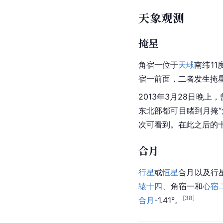
天象观测
掩星
角宿一位于
天球
南纬1
宿一前面，二者发生掩星
2013年3月28日晚
东北部都可目睹到月掩“
次可看到。在此之后的
合月
行星
或
恒星
合月以及行
辕十四
、角宿一和
心宿
[
38
]
合月-
1.41°。