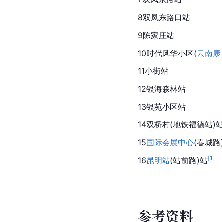
8双凤东路口站
9陈家庄站
10时代风华小区(
云南康
11小街站
12银海森林站
13银苑小区站
14双桥村(地铁福德站)
15
国际会展中心
(春城路
[
1
]
16
昆明站
(站前路)站
参
考
资
料