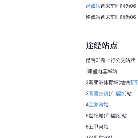
起点站
首末车时间为06：
终点站首末车时间为06：
途经站点
昆明
31路上行公交站牌
1康盛电器城站
2
新亚洲体育城
(地铁
新
3
官渡古镇
(
广福路
)站
4
宝象河
站
5世纪城(广福路)站
6五甲河站
7双凤东路站