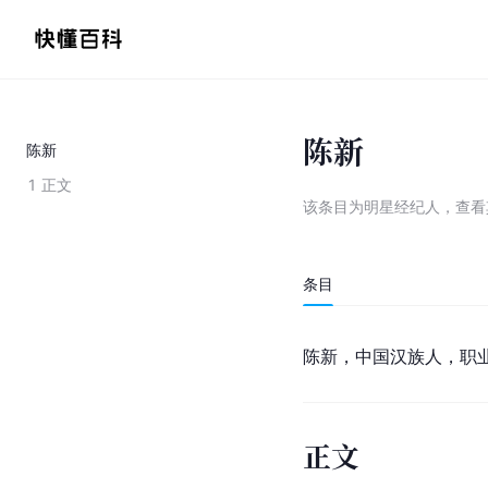
陈新
陈新
1
正文
该条目为
明星经纪人
，
查看
条目
陈新
，中国汉族人，职
正文