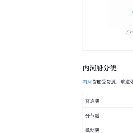
乏
内河船分类
内河
货船受货源、航道
普通驳
分节驳
机动驳