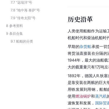
7.7
“远瑞洋”号
7.8
“地中海 泰萨”号
历史沿革
7.9
“传奇太阳”号
8
参考资料
人类使用船舶作为运输
9
条目合集
机船时代和柴油机船时
9.1
船舶的分类
早期的
杂货船
承揽一切
将货油直接装在分隔的
1944年，最大的油船载
大的载重量只有1万吨左
1892年，德国人R.
是靠安装在两舷的巨大
用铁发展到用钢，船舶
使用
燃油锅炉
和
蒸汽机
速恢复和发展，
国际贸