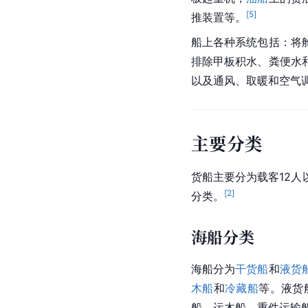
[
5
]
推装置等。
船上各种系统包括：将
排除甲板积水、粪便水
以及通风、取暖和空气
主要分类
货船主要分为载客12人
[
2
]
分类。
海船分类
海船分为
干货船
和
液货
木船
和
冷藏船
等。液货
船、运木船、重件运输