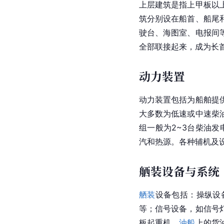
上层建筑是指上甲板以
筑分别设在船首、船尾
驶台、海图室、电报间
全部联接起来，成为长
动力装置
动力装置包括为船舶提
大多数为低速或中速柴
组一般为2~3台柴油发
汽和热源。各种辅机及
舾装设备与系统
舾装
设备包括：操纵设
等；信号设备，如信号
板起重机，
油船
上的货