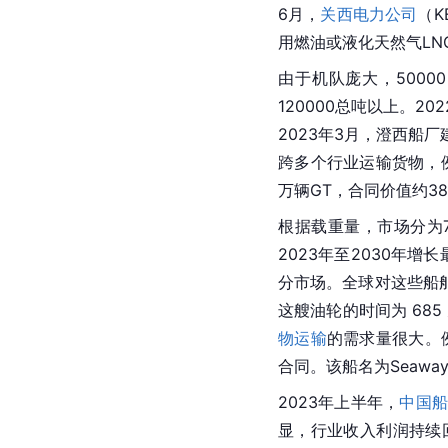
6月，
关西电力公司
（K
用燃油或液化天然气LN
由于机队庞大，50000
120000总吨以上。
2023年3月，澄西船厂
跨多个行业运输货物，例
万辆GT，合同价值约38
根据载重量，市场分为750
2023年至2030年
分市场。全球对这些船舶
这艘油轮的时间为 685
物运输
的需求量很大。例如
合同。该船名为Seaway
2023年上半年，
中国
显，行业收入利润持续