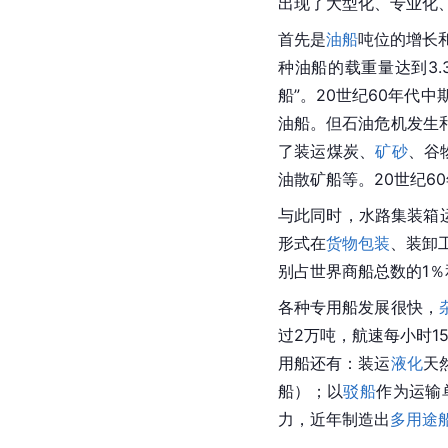
出现了大型化、专业化
首先是
油船
吨位的增长和
种油船的载重量达到3.
船”。20世纪60年代
油船。但石油危机发生
了装运煤炭、
矿砂
、谷
油散矿船等。20世纪6
与此同时，水路集装箱运
形式在
货物包装
、装卸
别占世界商船总数的1％
各种专用船发展很快，
过2万吨，航速每小时1
用船还有：装运
液化
天
船）；以
驳船
作为运输
力，近年制造出
多用途