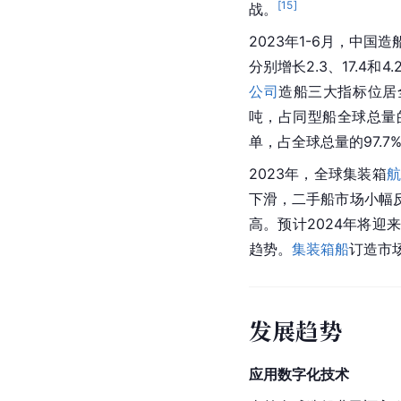
[
15
]
战。
2023年1-6月，中国
分别增长2.3、17.4和
公司
造船三大指标位居
吨，占同型船全球总量的
单，占全球总量的97.7
2023年，全球集装箱
下滑，二手船市场小幅
高。预计2024年将迎
趋势。
集装箱船
订造市
发展趋势
应用数字化技术