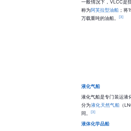
一般情况下，VLCC是
称为
阿芙拉型油船
；将
[
3
]
万载重吨的油船。
液化气船
液化气
船是专门装运液
分为
液化天然气船
（L
[
3
]
同。
液体化学品船