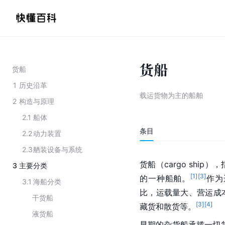
货船
货船
1
历史沿革
载运货物为主的船舶
2
构造与原理
2.1
船体
条目
2.2
动力装置
2.3
舾装设备与系统
货船（cargo sh
3
主要分类
[
1
]
[
3
]
的一种船舶。
作为
3.1
海船分类
比，运载量大、营运成
干货船
[
3
]
[
4
]
藏货和散货等。
液货船
早期的杂货船承揽一切货