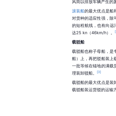
风筒以排放车辆产生的
滚装船
的最大优点是船
对货种的适应性强，除
的短程航线，也有向远洋运
[
达25 kn（46km/h）。
载驳船
载
驳船
也称子母船，是
船）上，再把驳船装上
一批等候在锚地的满载
[
3
]
理装卸驳船。
载驳船的最大优点是装
载驳船装运货驳的运输