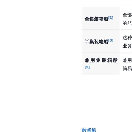
全
[
3
]
全集装箱船
的航
这
[
3
]
半集装箱船
业务
兼用集装箱船
兼
[
3
]
简易
散货船