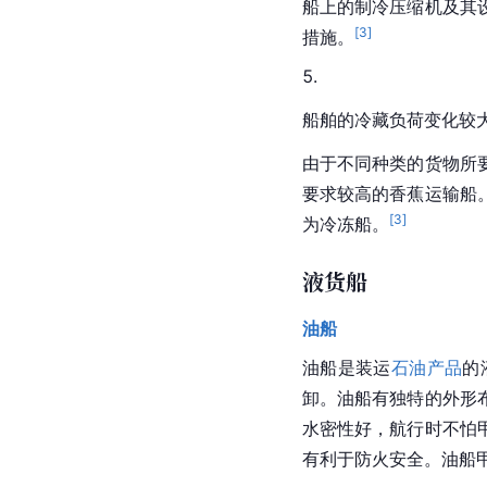
船上的制冷压缩机及其
[
3
]
措施。
船舶的冷藏负荷变化较
由于不同种类的货物所
要求较高的香蕉运输船
[
3
]
为冷冻船。
液货船
油船
油船是装运
石油产品
的
卸。油船有独特的外形
水密性好，航行时不怕
有利于防火安全。油船