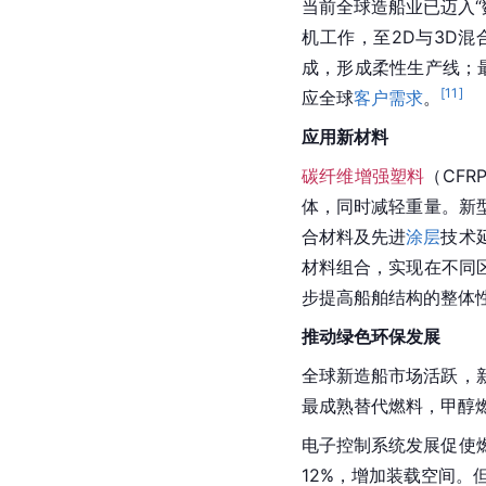
当前全球造船业已迈入
机工作，至2D与3D混
成，形成柔性生产线；
[
11
]
应全球
客户需求
。
应用新材料
碳纤维增强塑料
（CFR
体，同时减轻重量。新
合材料及先进
涂层
技术
材料组合，实现在不同
步提高船舶结构的整体
推动绿色环保发展
全球新造船市场活跃，
最成熟替代燃料，甲醇
电子控制系统发展促使
12%，增加装载空间