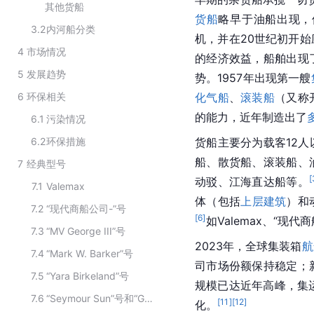
其他货船
货船
略早于油船出现，
3.2
内河船分类
机，并在20世纪初开
4
市场情况
的经济效益，船舶出现
5
发展趋势
势。1957年出现第一艘
6
环保相关
化气船
、
滚装船
（又称
的能力，近年制造出了
6.1
污染情况
6.2
环保措施
货船主要分为载客12人
船、散货船、滚装船、
7
经典型号
[
动驳、江海直达船等。
7.1
Valemax
体（包括
上层建筑
）和
7.2
“现代商船公司-”号
[
6
]
如Valemax、“现代商船
7.3
“MV George III”号
2023年，全球集装箱
航
7.4
“Mark W. Barker”号
司市场份额保持稳定；
7.5
“Yara Birkeland”号
规模已达近年高峰，集
7.6
“Seymour Sun”号和“Grouse Sun”号
[
11
]
[
12
]
化。