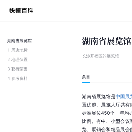
湖南省展览馆
湖南省展览馆
1
周边地标
长沙开福区的展览馆
2
地理位置
3
获得荣誉
条目
4
参考资料
湖南省展览馆是
中国展
置优越。展览大厅共有四
标准展位450个，年均
比例。有中、小型会议
览、展销会和精品展会