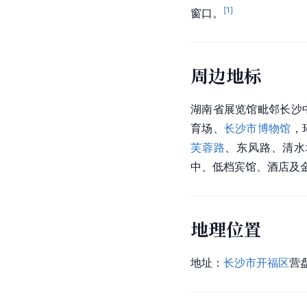
[
1
]
窗口。
周边地标
湖南省展览馆毗邻长沙
育场、
长沙市博物馆
，
芙蓉路
、东风路、
清水
中、低档宾馆、酒店及
地理位置
地址：
长沙市
开福区
营