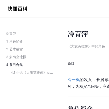
冷青萍
冷青萍
1
角色简介
《大旗英雄传》中的角色
2
艺术鉴赏
3
多情空遗恨
条目
4
条目合集
4.1
小说《大旗英雄传》及其衍生品中的角色
冷一枫
的次女，长居寒
坷，为劝父亲回头，竟
角色简介