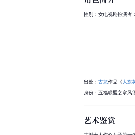
性别：女电视剧扮演者
出处：
古龙
作品《
大旗
身份：五福联盟之寒风
艺术鉴赏
古派十大伤心女子第一