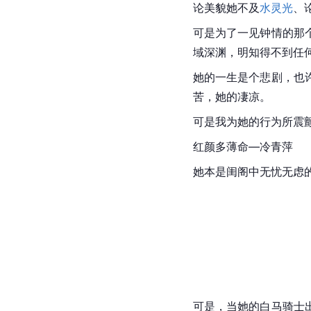
论美貌她不及
水灵光
、
可是为了一见钟情的那
域深渊，明知得不到任
她的一生是个悲剧，也
苦，她的凄凉。
可是我为她的行为所震
红颜多薄命—冷青萍
她本是闺阁中无忧无虑
可是，当她的白马骑士