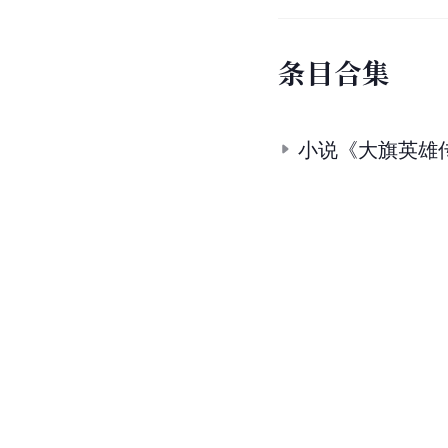
条
目
合
集
小说《大旗英雄