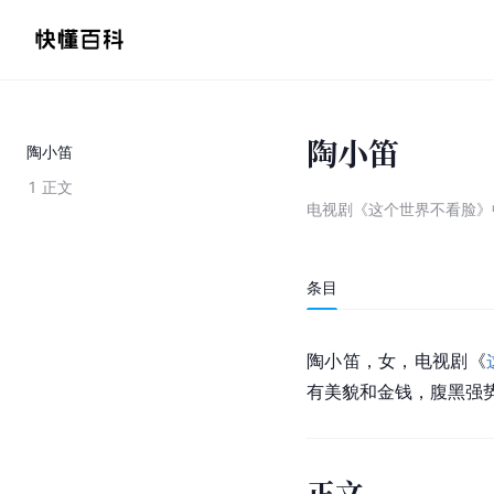
陶小笛
陶小笛
1
正文
电视剧《这个世界不看脸》
条目
陶小笛，女，电视剧《
有美貌和金钱，腹黑强
正文