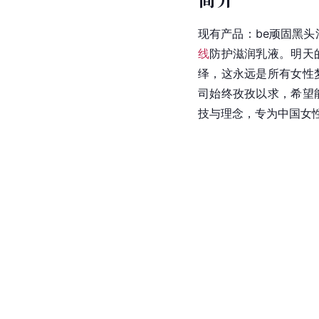
现有产品：be顽固黑头
线
防护滋润乳液。明天
绎，这永远是所有女性
司始终孜孜以求，希望
技与理念，专为中国女性