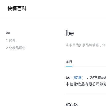
be
be
1
简介
该条目为
护肤品牌彼嘉
，
查
2
化妆品理念
条目
be（
彼嘉
），为护肤品
中信化妆品有限公司制
简介