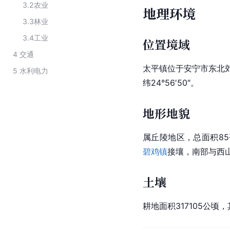
3.2
农业
地理环境
3.3
林业
3.4
工业
位置境域
4
交通
太平镇位于安宁市东北郊
5
水利电力
纬24°56′50″。
地形地貌
属丘陵地区，总面积85
碧鸡镇
接壤，南部与西
土壤
耕地面积317105公顷，