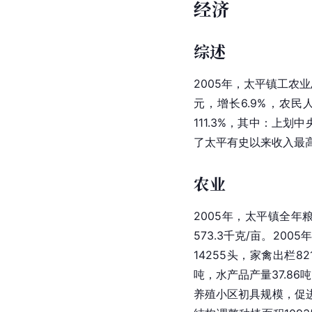
经济
综述
2005年，太平镇工农业
元，增长6.9%，农民
111.3%，其中：上
了太平有史以来收入最高
农业
2005年，太平镇全年粮
573.3千克/亩。200
14255头，
家禽
出栏82
吨，水产品产量37.8
养殖小区初具规模，促