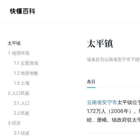
太平镇
太平镇
1
地理环境
该条目为
云南省安宁市下辖
1.1
位置境域
1.2
地形地貌
条目
1.3
土壤
2
人口民族
云南省
安宁市
太平镇位
2.1
人口
1.72万人（2006
2.2
民族
睦、册峨。镇政府驻太平
3
经济
3.1
综述