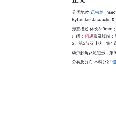
分类地位 
昆虫纲
 Insec
Byturidae Jacquelin & 
形态描述 体长3-9m
广阔；
鞘翅
盖及腹端；
2、第3节双叶状，第4
幼虫触角及足短形，第
分类及分布 本科分2个