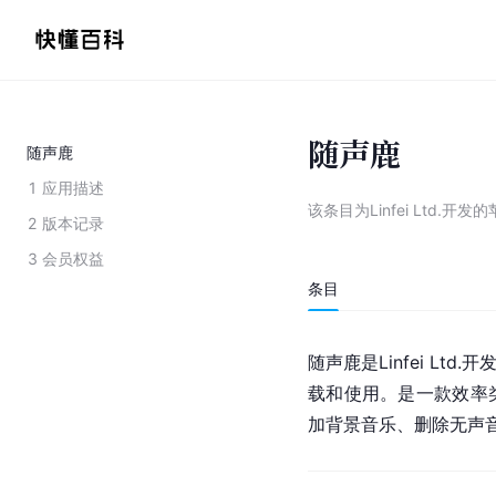
随声鹿
随声鹿
1
应用描述
该条目为
Linfei Ltd.
2
版本记录
3
会员权益
条目
随声鹿是Linfei Lt
载和使用。是一款效率
加背景音乐、删除无声