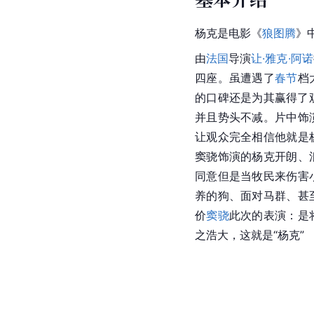
杨克是电影《
狼图腾
》
由
法国
导演
让·雅克·阿诺
四座。虽遭遇了
春节
档
的口碑还是为其赢得了
并且势头不减。片中饰
让观众完全相信他就是
窦骁饰演的杨克开朗、
同意但是当牧民来伤害
养的狗、面对马群、甚
价
窦骁
此次的表演：是
之浩大，这就是“杨克”  