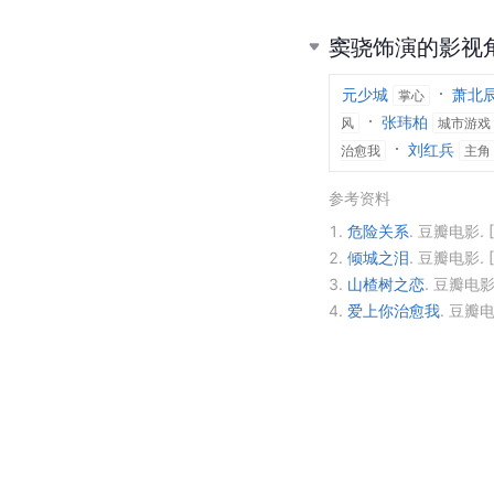
窦骁饰演的影视
元少城
萧北
掌心
张玮柏
风
城市游戏
刘红兵
治愈我
主角
参考资料
1.
危险关系
.
豆瓣电影.
2.
倾城之泪
.
豆瓣电影.
3.
山楂树之恋
.
豆瓣电影
4.
爱上你治愈我
.
豆瓣电