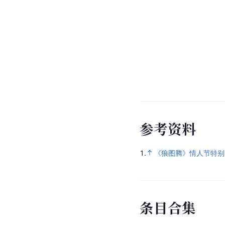
参
考
资
料
1.
《狼图腾》情人节特别
条
目
合
集