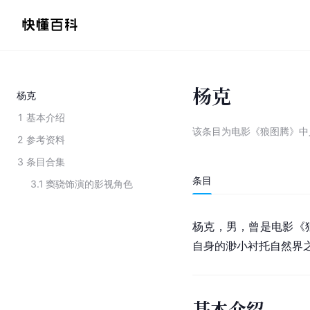
杨克
杨克
1
基本介绍
该条目为
电影《狼图腾》中
2
参考资料
3
条目合集
条目
3.1
窦骁饰演的影视角色
杨克，男，曾是电影《
自身的渺小衬托自然界
基本介绍