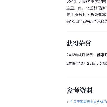
554米，俗称“南崮北
这里。南、北崮和“香
崮山地形扎下两处营寨
有“石臼”“石锅灶”“运粮
获得荣誉
2013年4月18日，苏
2019年10月22日，苏
参
考
资
料
1.
关于国家级生态乡镇的