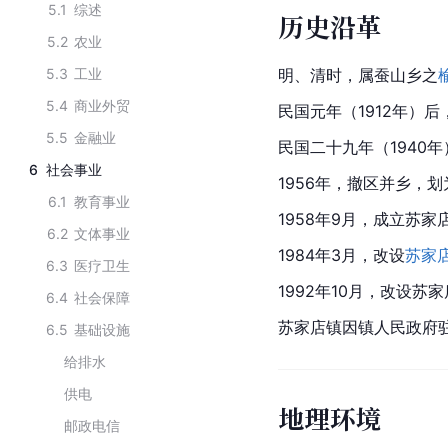
5.1
综述
历史沿革
5.2
农业
5.3
工业
明、清时，属蚕山乡之
5.4
商业外贸
民国元年（1912年）
5.5
金融业
民国二十九年（1940
6
社会事业
1956年，撤区并乡，划
6.1
教育事业
1958年9月，成立苏家
6.2
文体事业
1984年3月，改设
苏家
6.3
医疗卫生
1992年10月，改设苏
6.4
社会保障
苏家店镇因镇人民政府
6.5
基础设施
给排水
供电
地理环境
邮政电信