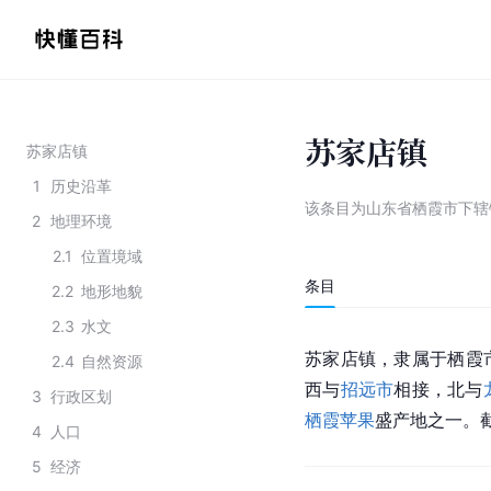
苏家店镇
苏家店镇
1
历史沿革
该条目为
山东省栖霞市下辖
2
地理环境
2.1
位置境域
条目
2.2
地形地貌
2.3
水文
苏家店镇，隶属于
栖霞
2.4
自然资源
西与
招远市
相接，北与
3
行政区划
栖霞苹果
盛产地之一。截
4
人口
5
经济