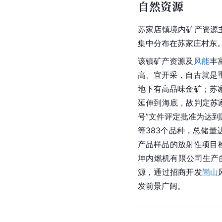
自然资源
苏家店镇境内矿产资源
集中分布在苏家庄村东
该镇矿产资源及
风能
丰
高、宜开采，自古就是
地下有高品味金矿；苏
延伸到海底，故判定苏家
号”文件评定批准为达
等383个品种，总储量
产品样品的放射性项目
坤内燃机有限公司生产
源，通过招商开发
崮山
发前景广阔。