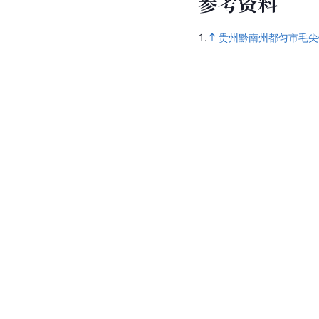
参
考
资
料
1.
贵州黔南州都匀市毛尖