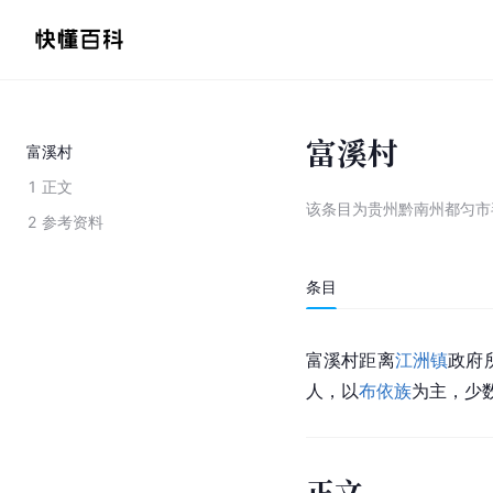
富溪村
富溪村
1
正文
该条目为
贵州黔南州都匀市
2
参考资料
条目
富溪村距离
江洲镇
政府
人，以
布依族
为主，少
正文