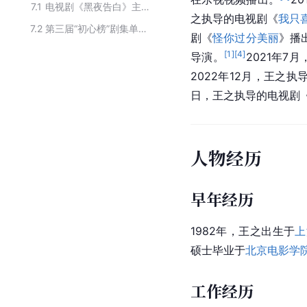
7.1
电视剧《黑夜告白》主要演职员
之执导的电视剧《
我只
7.2
第三届“初心榜”剧集单元——2020年度五大青年导演提名名单
剧《
怪你过分美丽
》播
[
1
]
[
4
]
导演。
2021年7
2022年12月，王之执
日，王之执导的电视剧
人物经历
早年经历
1982年，王之出生于
上
硕士毕业于
北京电影学
工作经历