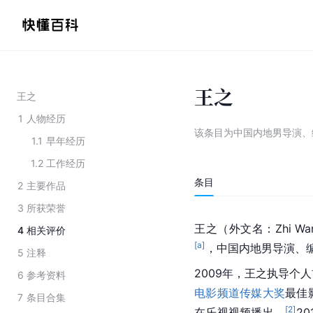
王之
王之
1
人物经历
该条目为
中国内地男导演、
1.1
早年经历
1.2
工作经历
条目
2
主要作品
3
所获荣誉
王之（外文名：Zhi Wa
4
相关评价
[a]
，中国内地男导演、
5
注释
2009年，王之执导个
6
参考资料
电影频道传媒大奖
最佳
7
条目合集
[
2
]
在乐视视频播出。
2