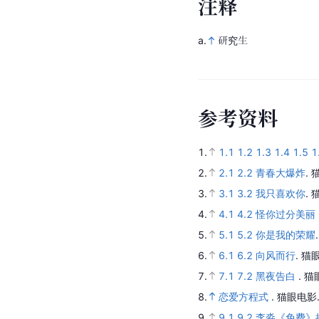
注
释
a.
研究生
参
考
资
料
1.
1.1
1.2
1.3
1.4
1.5
1
2.
2.1
2.2
青春大爆炸
.
3.
3.1
3.2
我只喜欢你
.
4.
4.1
4.2
怪你过分美丽
5.
5.1
5.2
你是我的荣耀
6.
6.1
6.2
向风而行
.
猫
7.
7.1
7.2
黑夜告白
.
猫
8.
恋爱方程式
.
猫眼电影
9.
9.1
9.2
李淼《免费》