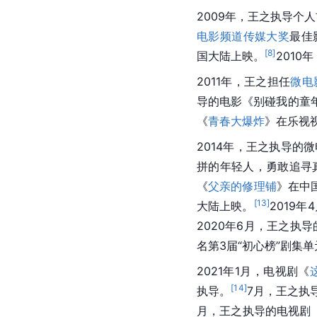
2009年，王之执导个
电影频道传媒大奖
最佳
[
8
]
国大陆上映。
2010
2011年，王之担任
微电
导的电影《别碰我的童
《
青春大爆炸
》在乐视
2014年，王之执导的
拼的年轻人，勇敢追寻
《
父亲的修理铺
》在中
[
13
]
大陆上映。
2019
2020年6月，王之执
名第3届“初心榜”剧集
2021年1月，电视剧《
[
14
]
执导。
7月，王之执
月，王之执导的电视剧