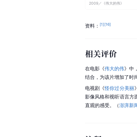
2009
／
《伟大的伟》
[
1
]
[
16
]
资料：
相关评价
在电影《
伟大的伟
》中
结合，为该片增加了时
电视剧《
怪你过分美丽
影像风格和视听语言方
直观的感受。（
澎湃新