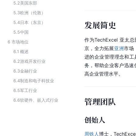
5.2
美国东部
5.3
欧洲（伦敦）
发展简史
5.4
日本（东京）
5.5
中国
作为TechExcel 亚太
6
市场地位
京，全力拓展
亚洲
市场
6.1
概述
进的企业管理理念和工具
6.2
游戏开发行业
务，帮助企业客户迅速
6.3
金融行业
高企业管理水平。
6.4
制造和电子科技业
6.5
军工行业
管理团队
6.6
软硬件、嵌入式行业
创始人
周铁人
博士，TechEx