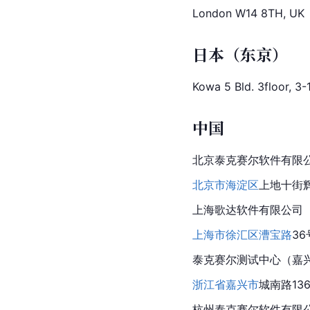
London
 W14 8TH, UK
日本（东京）
Kowa
 5 Bld. 3floor, 3
中国
北京泰克赛尔软件有限
北京市海淀区
上地十街辉
上海歌达软件有限公司
上海市
徐汇区
漕宝路
36
泰克赛尔测试中心（嘉
浙江省
嘉兴市
城南路136
杭州泰克赛尔软件有限