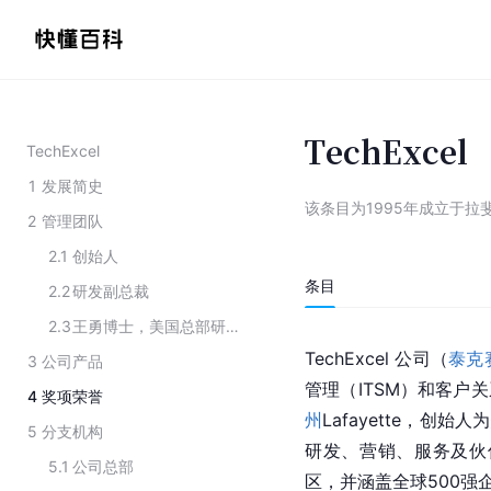
TechExcel
TechExcel
1
发展简史
该条目为
1995年成立于拉
2
管理团队
2.1
创始人
条目
2.2
研发副总裁
2.3
王勇博士，美国总部研发部总监
TechExcel 公司（
泰克
3
公司产品
管理（ITSM）和客户关
4
奖项荣誉
州
Lafayette，创始
5
分支机构
研发、营销、服务及伙
5.1
公司总部
区，并涵盖全球500强企