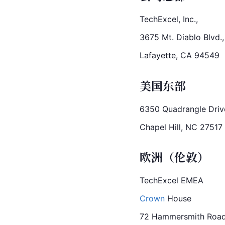
TechExcel, 
Inc.
,
3675 
Mt.
 Diablo Blvd.,
Lafayette, CA 94549
美国东部
6350 Quadrangle Drive
Chapel Hill, NC 27517
欧洲（伦敦）
TechExcel EMEA
Crown
 House
72 
Hammer
smith Roa