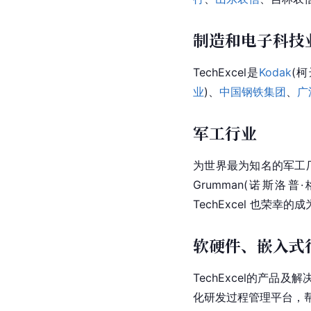
制造和电子科技
TechExcel是
Kodak
(
柯
业
)、
中国钢铁集团
、
广
军工行业
为世界最为知名的军工
Grumman(诺斯洛普·格鲁
TechExcel 也
软硬件、嵌入式
TechExcel的产
化研发过程管理平台，