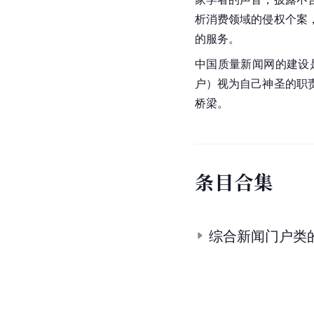
析消费领域的侵权个案
的服务。
中国质量新闻网的建设
户）视为自己神圣的职
桥梁。
条
目
合
集
综合新闻门户类