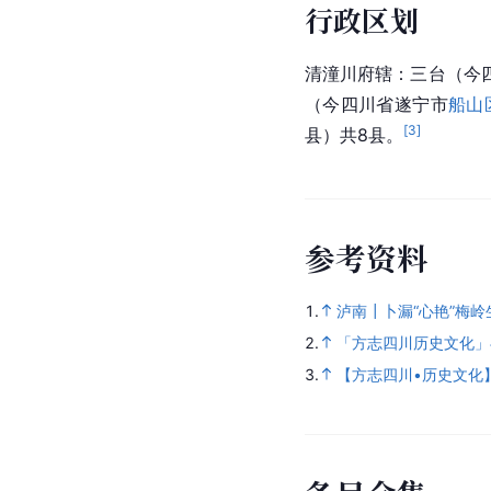
行政区划
清潼川府辖：三台（今
（今四川省遂宁市
船山
[
3
]
县）共8县。
参
考
资
料
1.
泸南┃卜漏“心艳”梅岭
2.
「方志四川历史文化」冉
3.
【方志四川•历史文化】