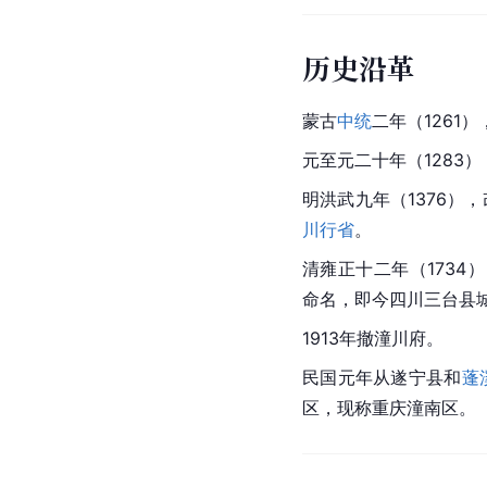
历史沿革
蒙古
中统
二年（1261
元至元二十年（1283
明洪武九年（1376）
川行省
。
清雍正十二年（1734
命名，即今四川三台县
1913年撤潼川府。
民国元年从遂宁县和
蓬
区，现称重庆潼南区。