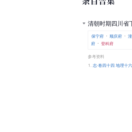
条
目
合
集
清朝时期四川省
保宁府
顺庆府
潼
府
登科府
参考资料
1.
志·卷四十四 地理十