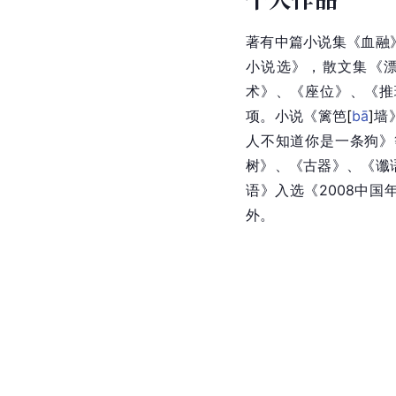
著有中篇小说集《血融
小说选》，散文集《
术》、《座位》、《推
项。小说《篱
笆
[
bā
]
墙
人不知道你是一条狗》
树》、《古器》、《谶
语》入选《2008中
外。