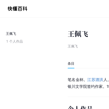
王佩飞
王佩飞
1
个人作品
王佩飞
条目
笔名金杯。
江苏泗洪
人
银川文学院签约作家。1
个人作品