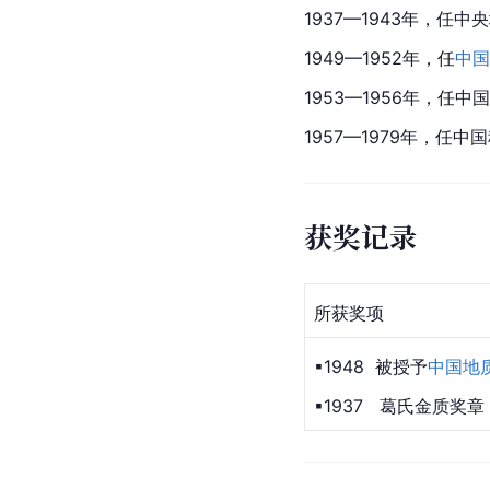
1937—1943年，任中央
1949—1952年，任
中国
1953—1956年，任
1957—1979年，
获奖记录
所获奖项
▪1948  被授予
中国地
▪1937   葛氏金质奖