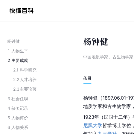
杨钟健
杨钟健
1
人物生平
中国地质学家、古生物学家
2
主要成就
2.1
科学研究
条目
2.2
人才培养
2.3
主要论著
杨钟健（1897.06.01
3
社会任职
地质学家和古生物学家
4
获奖记录
1923年（民国十二年
5
人物评价
尼黑大学
哲学博士学位，
6
人物关系
年加入
九三学社
，195