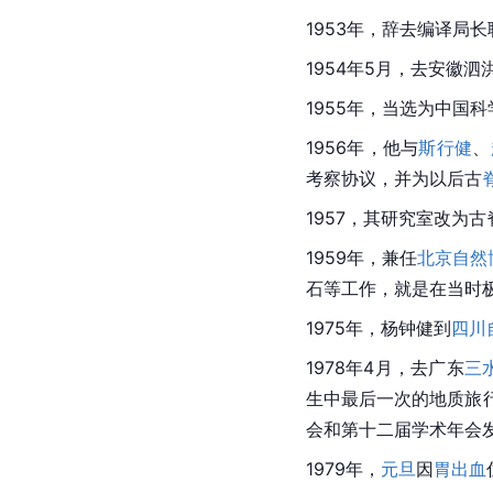
1953年，辞去编译局
1954年5月，去安徽
泗
1955年，当选为中国
1956年，他与
斯行健
、
考察协议，并为以后古
1957，其研究室改为
1959年，兼任
北京自然
石等工作，就是在当时
1975年，杨钟健到
四川
1978年4月，去广东
三
生中最后一次的地质旅行
会和第十二届学术年会
1979年，
元旦
因
胃出血