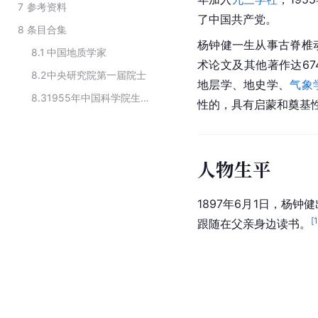
7
参考资料
了中国共产党。
8
条目合集
杨钟健一生从事古脊椎
8.1
中国地质学家
术论文及其他著作达6
8.2
中央研究院第一届院士
地层学
、地史学、
气象
8.3
1955年中国科学院生物学地学部院士
性的，具有启蒙和奠基
人物生平
1897年6月1日，杨
[
跟随在父亲身边读书。