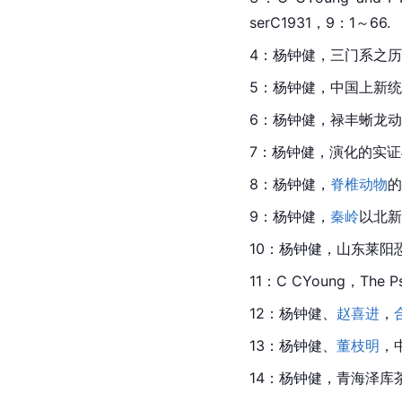
serC1931，9：1～66.
4：杨钟健，三门系之历史
5：杨钟健，
中国
上新统
6：杨钟健，禄丰蜥龙动物
7：杨钟健，演化的实
8：杨钟健，
脊椎动物
的
9：杨钟健，
秦岭
以北新
10：杨钟健，山东莱阳
11：C CYoung，The Ps
12：杨钟健、
赵喜进
，
13：杨钟健、
董枝明
，
14：杨钟健，青海泽库茶