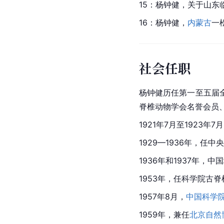
15：杨钟健，关于山东临
16：杨钟健，
内蒙古
一
社会任职
杨钟健历任第一至五届
脊椎动物学会名誉会员
1921年7月至1923年
1929—1936年，
1936年和1937年，
1953年，任科学院古
1957年8月，
中国科学
1959年，兼任
北京自然