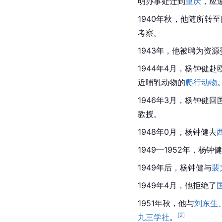
明办事处迁到
重庆
，应
1940年秋，他随所转
考察。
1943年，他被聘为资
1944年4月，杨钟健
近
哺乳动物
的
爬行动物
1946年3月，杨钟健回
教授。
1948年0月，杨钟健去
1949—1952年，杨
1949年后，杨钟健与
裴
1949年4月，他拒绝了
1951年秋，他与
刘东生
[
2
]
九三学社
。