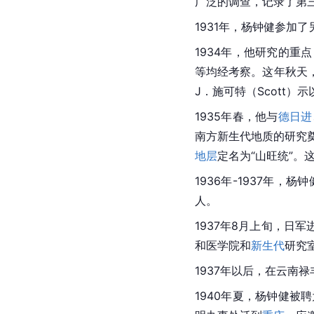
广泛的调查，记录了第
1931年，杨钟健参加
1934年，他研究的重
等均经考察。这年秋天
J．施可特（Scott
1935年春，他与
德日进
南方新生代地质的研究
地层
定名为“山旺统”。
1936年-1937年，杨
人。
1937年8月上旬，日军
和医学院
和
新生代
研究
1937年以后，在云南
1940年夏，杨钟健