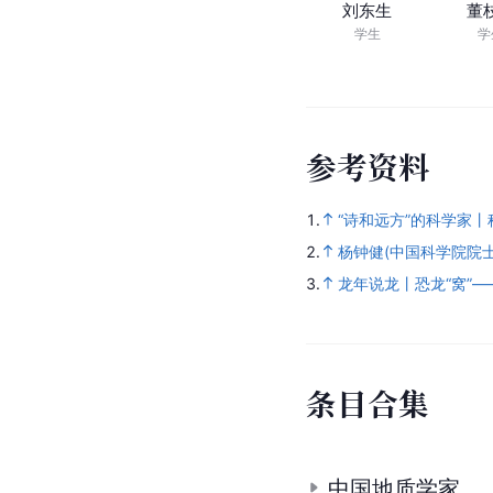
刘东生
董
学生
学
参
考
资
料
1.
“诗和远方”的科学家
2.
杨钟健(中国科学院院士
3.
龙年说龙丨恐龙“窝”—
条
目
合
集
中国地质学家