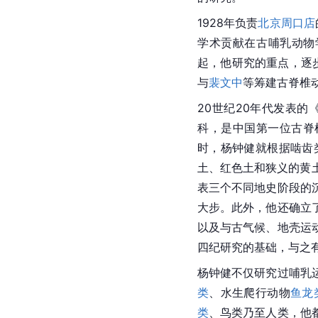
1928年负责
北京周口店
学术贡献在古
哺乳动物
起，他研究的重点，逐
与
裴文中
等筹建古脊椎
20世纪20年代发表的
科，是中国第一位古脊
时，杨钟健就根据啮齿
土
、红色土和狭义的黄
表三个不同地史阶段的
大步。此外，他还确立
以及与古气候、
地壳运
四纪研究的基础，与之
杨钟健不仅研究过哺乳
类
、水生爬行动物
鱼龙
类
、鸟类乃至人类，他