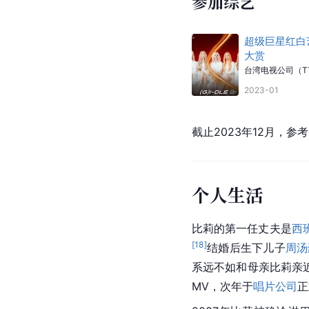
参加综艺
超级巨星红白
大赏
台湾电视公司（T
2023-01
截止2023年12月，参
个人生活
比莉的第一任丈夫是
西
[
18
]
结婚后生下儿子
周汤
系远不如和母亲比莉亲
MV，次年于
唱片公司
正