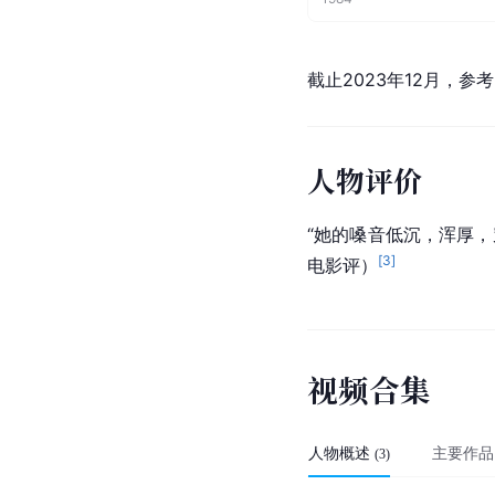
截止2023年12月，参
人物评价
“她的嗓音低沉，浑厚
[
3
]
电影评）
视
频
合
集
人物概述
主要作品
(
3
)