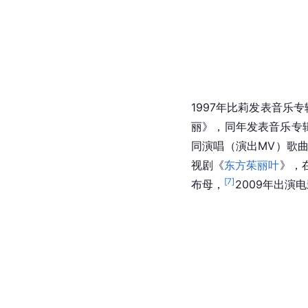
1997年比莉发表音乐
丽》，同年发表音乐专
同演唱（演出MV）歌
视剧《
东方茱丽叶
》，
[
7
]
布母，
2009年出演