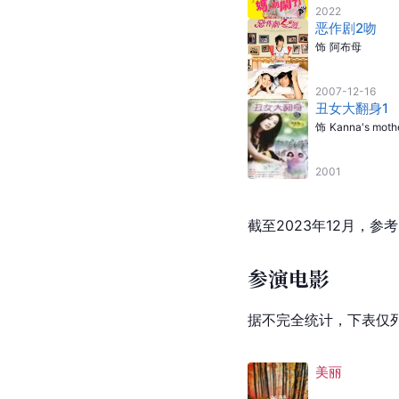
2022
恶作剧2吻
饰
阿布母
2007-12-16
丑女大翻身1
饰
Kanna's moth
2001
截至2023年12月，参
参演电影
据不完全统计，下表仅
美丽