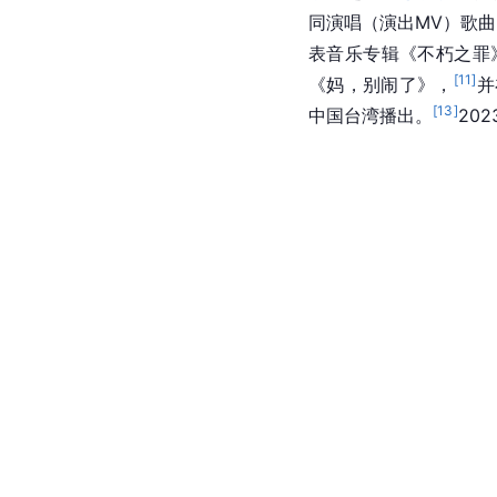
同演唱（演出MV）歌曲〈甩
表音乐专辑《不朽之罪》
[
11
]
《妈，别闹了》，
并
[
13
]
中国台湾播出。
20