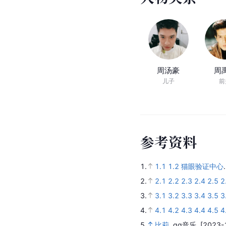
周汤豪
周
儿子
前
参
考
资
料
1.
1.1
1.2
猫眼验证中心
2.
2.1
2.2
2.3
2.4
2.5
2
3.
3.1
3.2
3.3
3.4
3.5
3
4.
4.1
4.2
4.3
4.4
4.5
4
5.
比莉
.
qq音乐.
[2023-