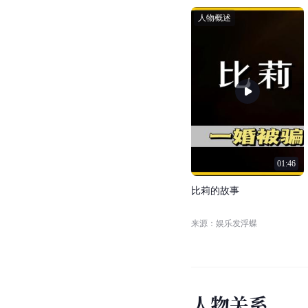
人物概述
01:46
比
莉
的
故
事
来源：娱乐发浮蝶
人
物
关
系