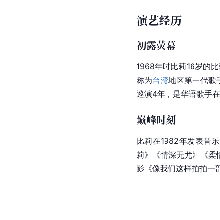
演艺经历
初露荧幕
1968年时比莉16岁
称为
台湾
地区第一代歌
巡演4年，是华语歌手
巅峰时刻
比莉在1982年发表音
莉》《情深无尤》《柔
影《像我们这样拍拍一