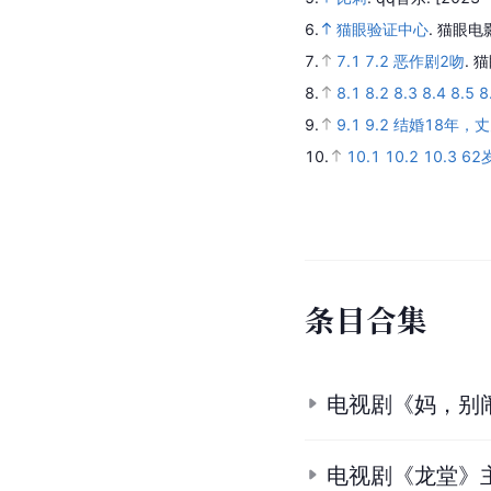
6.
猫眼验证中心
.
猫眼电
7.
7.1
7.2
恶作剧2吻
.
猫
8.
8.1
8.2
8.3
8.4
8.5
8
9.
9.1
9.2
结婚18年，
10.
10.1
10.2
10.3
62
条
目
合
集
电视剧《妈，别
电视剧《龙堂》