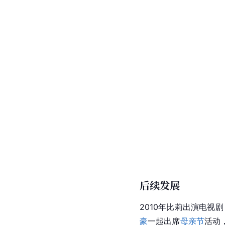
后续发展
2010年比莉出演电视剧
豪
一起出席
母亲节
活动