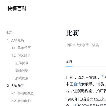
比莉
比莉
1
人物经历
中国台湾女歌手、演员
1.1
早年经历
1.2
演艺经历
条目
初露荧幕
巅峰时刻
[
3
]
比莉，原名王雪娥，
后续发展
中国
台湾
女歌手、演员
2
人物作品
片，也演电视剧、拍广
2.1
参演电视剧
1968年以唱英文歌出道
2.2
参演电影
[
4
]
会。
1997年5月比