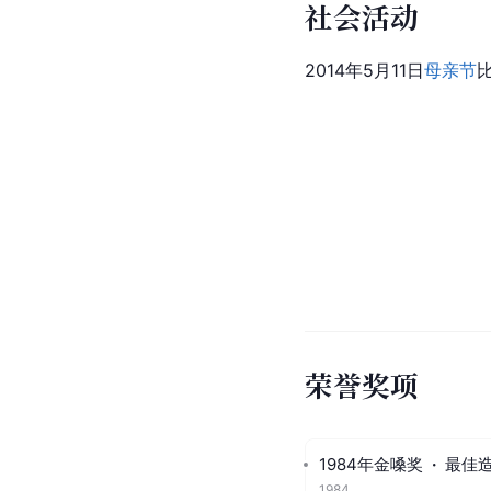
社会活动
2014年5月11日
母亲节
荣誉奖项
1984年金嗓奖
·
最佳
1984