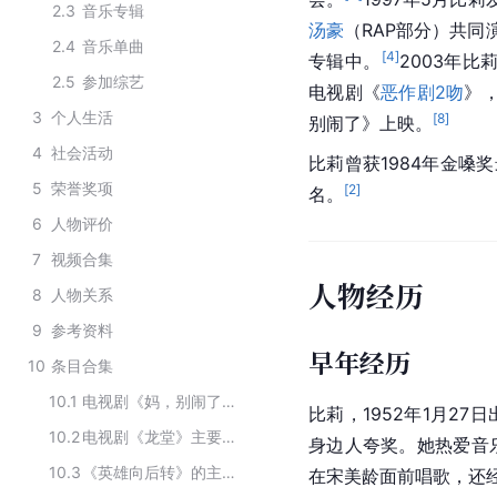
2.3
音乐专辑
汤豪
（RAP部分）共
2.4
音乐单曲
[
4
]
专辑中。
2003年比
2.5
参加综艺
电视剧《
恶作剧2吻
》
3
个人生活
[
8
]
别闹了》上映。
4
社会活动
比莉曾获1984年金嗓奖
5
荣誉奖项
[
2
]
名。
6
人物评价
7
视频合集
人物经历
8
人物关系
9
参考资料
早年经历
10
条目合集
10.1
电视剧《妈，别闹了！》主要演员
比莉，1952年1月27
10.2
电视剧《龙堂》主要演员
身边人夸奖。她热爱音
10.3
《英雄向后转》的主要演员
在宋美龄面前唱歌，还