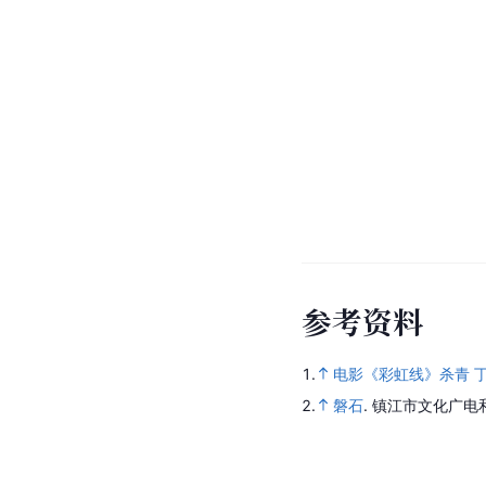
参
考
资
料
1.
电影《彩虹线》杀青 
2.
磐石
.
镇江市文化广电