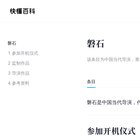
磐石
磐石
1
参加开机仪式
该条目为
中国当代导演
，
查
2
监制作品
3
导演作品
条目
4
参考资料
磐石是中国当代导演，
参加开机仪式