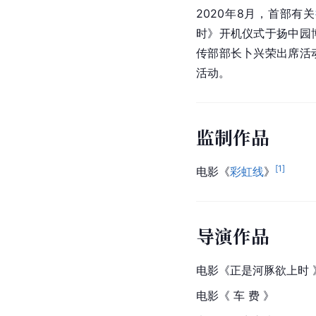
2020年8月，首部有关
时》开机仪式于
扬中园
传部部长卜兴荣出席活
活动。
监制作品
[
1
]
电影《
彩虹线
》
导演作品
电影《正是河豚欲上时 
电影《 车 费 》