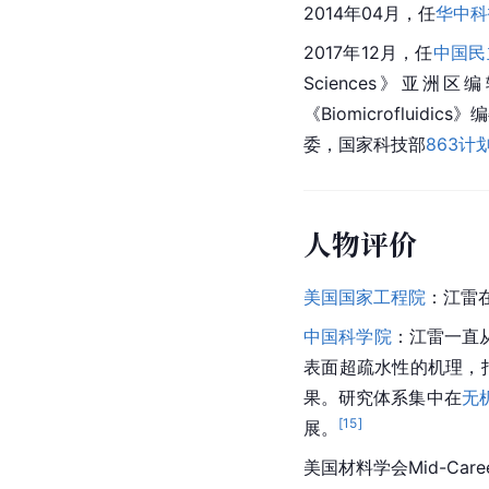
2014年04月，任
华中科
2017年12月，任
中国民
Sciences》亚洲区编辑
《Biomicrofluidic
委，国家科技部
863计
人物评价
美国国家工程院
：江雷
中国科学院
：江雷一直
表面超疏水性的机理，
果。研究体系集中在
无
[
15
]
展。
美国材料学会Mid-Car