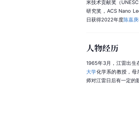
米技术
贡献奖（UNESC
研究奖，ACS Nano Lec
日获得2022年度
陈嘉庚
人物经历
1965年3月，江雷出生
大学
化学系的教授，母
师对江雷日后有一定的