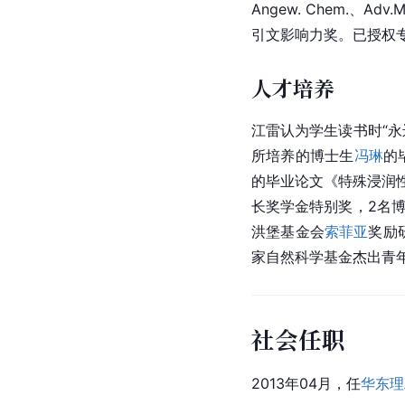
Angew. Chem.、A
引文影响力奖。已授权专
人才培养
江雷认为学生读书时“永
所培养的博士生
冯琳
的
的毕业论文《特殊浸润
长奖学金特别奖，2名
洪堡基金会
索菲亚
奖励
家自然科学基金杰出青
社会任职
2013年04月，任
华东理