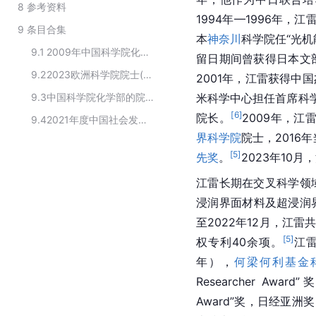
8
参考资料
1994年—1996年，
9
条目合集
本
神奈川
科学院任“
光机
9.1
2009年中国科学院化学部院士
留日期间曾获得日本文
9.2
2023欧洲科学院院士(华人学者)
2001年，江雷获得中
9.3
中国科学院化学部的院士
米科学中心担任首席科学
[
6
]
院长。
2009年，江
9.4
2021年度中国社会发展十大杰出贡献人物名单
界科学院
院士，2016
[
5
]
先奖
。
2023年10月
江雷长期在交叉科学领
浸润界面材料及超浸润
至2022年12月，江雷共
[
5
]
权专利40余项。
江
年），
何梁何利基金
Researcher Award
Award”奖，日经亚洲奖（Ni