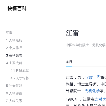
江雷
江雷
1
人物经历
中国科学院院士、无机化学
2
个人作品
3
获得荣誉
条目
4
主要成就
4.1
科研成就
[
1
]
江雷，男，
汉族
，
1
4.2
人才培养
教授、博士生导师、
中
5
社会任职
外籍院士、
无机化学
家
6
人物评价
1990年，江雷在
吉林
7
人物关系
年，他作为中日联合培