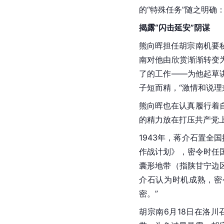
的“特殊任务”随之明确
揭露“闪击延安”阴谋
熊向晖担任胡宗南机要
南对他由欣赏渐渐转变
了的工作——为他起草
子短而精，“激情和说理
熊向晖也在认真履行着
的精力放在打压共产党上
1943年，蒋介石置全
作战计划》，密令时任国
囊形地带（指陕甘宁边
介石认为时机成熟，密
密。”
胡宗南6月18日在洛