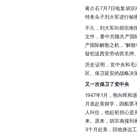
蒋介石7月7日电复胡宗
特务头子刘大军进行秘
不久，刘大军向胡宗南报
文件，要中共随共产国
产国际解散之机，“解散
疑犯送西安劳动营关押
历史证明，党中央和毛
区、保卫延安的战略决
又一次保卫了党中央
1947年1月，熊向晖
月底赴美留学，因船票
人叫住，他起初担心是
来。原来，胡宗南接到
3个月赴美，回他身边