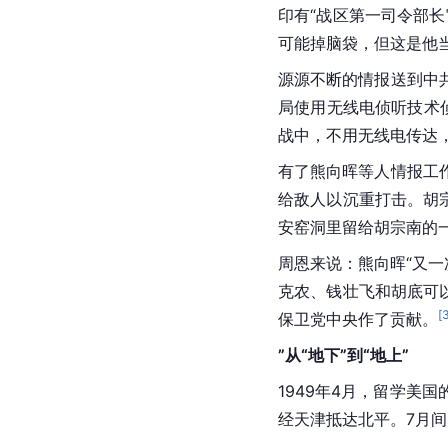
印有“战区第一司令部
可能掉脑袋，但这是他
源源不断的情报送到中
局使用无线电侦听技术
战中，不用无线电传达
有了熊向晖等人情报工
给敌人以沉重打击。胡
安窑洞里留给胡宗南的
周恩来说：熊向晖“又
克农、钱壮飞和胡底可以
[
保卫党中央作了贡献。
”从“地下”到“地上”
1949年4月，留学
经天津抵达北平。7月