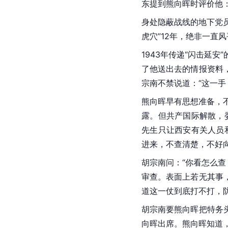
东提到熊向晖时评价他：
身处隐蔽战线的地下党
虎穴”12年，绝非一
1943年传递“闪击延
了他送出去的情报资料
宗南不禁说道：“这一手
熊向晖早有思想准备，不
露。但共产国际解散，
先生只让西安有关人员
进来，不查清楚，不好向
胡宗南问：“你看怎么
审查。表面上若无其事
道这一仗到底打不打，
胡宗南要熊向晖把特务
向晖出席。熊向晖知道