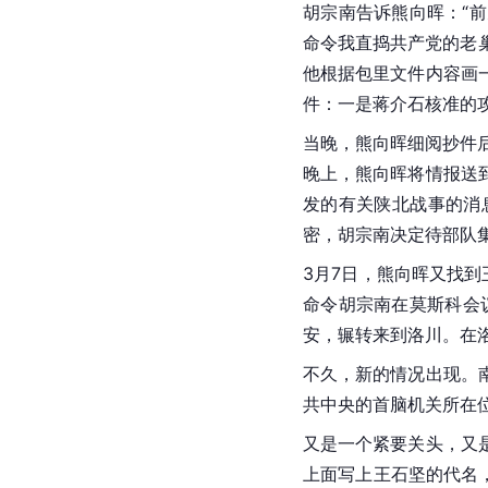
胡宗南告诉熊向晖：“
命令我直捣共产党的老
他根据包里文件内容画
件：一是蒋介石核准的
当晚，熊向晖细阅抄件
晚上，熊向晖将情报送
发的有关陕北战事的消
密，胡宗南决定待部队
3月7日，熊向晖又找
命令胡宗南在莫斯科会
安，辗转来到洛川。在
不久，新的情况出现。
共中央的首脑机关所在
又是一个紧要关头，又
上面写上王石坚的代名