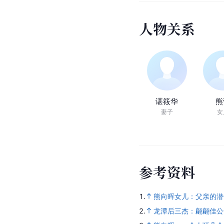
人物关系
谌筱华
熊
妻子
女
参考资料
1.
熊向晖女儿：父亲的潜
2.
龙潭后三杰：翩翩佳公