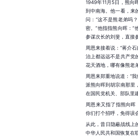
1949年11月5日，
到中南海。他一看，来
问：“这不是熊老弟吗
密。”他指指熊向晖：“
参谋次长的刘斐，直接
周恩来接着说：“蒋介
治上都远远不是共产党
花天酒地，哪有像熊老弟
周恩来郑重地说道：“
派熊向晖到胡宗南那里
在国民党机关、部队里建
周恩来又指了指熊向晖
你们打个招呼，免得误会
从此，昔日隐蔽战线上
中华人民共和国恢复在