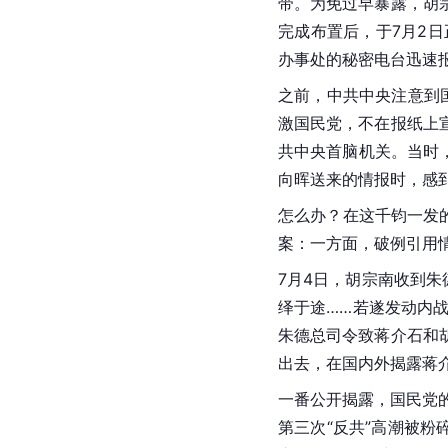
带。为免过早暴露，胡
完成布置后，于7月2
办事处的秘密电台迅速
之前，中共中央注意到
激国民党，不在报纸上
共中央首脑机关。当时
向晖送来的情报时，感
怎么办？在这千钧一发
案：一方面，破例引用
7月4日，胡宗南收到朱
绎于途……若遂发动内
朱德总司令致蒋介石和
出去，在国内外揭露蒋
一番公开揭露，国民党
第三次“反共”高潮被