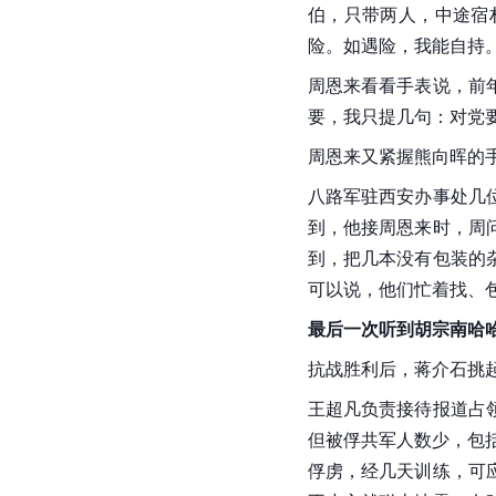
伯，只带两人，中途宿
险。如遇险，我能自持
周恩来看看手表说，前
要，我只提几句：对党
周恩来又紧握熊向晖的
八路军驻西安办事处几
到，他接周恩来时，周
到，把几本没有包装的
可以说，他们忙着找、
最后一次听到胡宗南哈
抗战胜利后，蒋介石挑起
王超凡负责接待报道占
但被俘共军人数少，包
俘虏，经几天训练，可