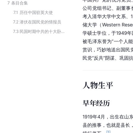
7
条目合集
公司党组书记、副董事长
7.1
历任中国驻英大使
考入清华大学中文系、1
7.2
潜伏在国民党的情报员
储大学（Western R
7.3
民国时期中共的十大卧底将军
学硕士学位，于1949
被毛泽东誉为“一个人
赏识，巧妙地送出国民党
民党“反共”阴谋、巩固
人物生平
早年经历
1919年4月，出生在
县的推事，也就是县长
[
1
]