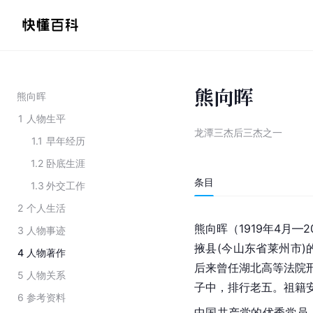
熊向晖
熊向晖
1
人物生平
龙潭三杰后三杰之一
1.1
早年经历
1.2
卧底生涯
条目
1.3
外交工作
2
个人生活
熊向晖（1919年4月—
3
人物事迹
掖县(今山东省莱州市
4
人物著作
后来曾任湖北高等法院
5
人物关系
子中，排行老五。祖籍
6
参考资料
中国共产党的优秀党员