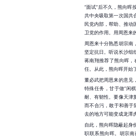
“面试”后不久，熊向
共中央吸取第一次国共
民党内部，帮助、推动
卫党的作用。用周恩来的
周恩来十分熟悉胡宗南
坚定抗日。听说长沙组
蒋南翔推荐了熊向晖，
任。从此，熊向晖开始
董必武把周恩来的意见
特殊任务，甘于做“闲
耐、有韧性。要像天津
而不合污，敢于和善于
去的地方可能变成龙潭虎
自此，熊向晖隐蔽起身
职联系熊向晖。胡宗南