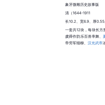
象牙微雕历史故事版
清（1644-1911
长10.2、宽6.9、厚0.5
一套共12块，每块长
虞舜作韵乐百兽率舞、
帝
劳军细柳、
汉光武帝