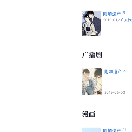
[
1
]
附加遗产
2019-01
／
广东旅
广播剧
[
2
]
附加遗产
2019-05-03
漫画
[
3
]
附加遗产