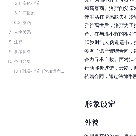
6.1
实体小说
和高智商。洛羿的父亲
6.2
广播剧
便生活在情感缺失和冷
6.3
漫画
雅雅离世后，洛羿为了
7
人物关系
产。在与温小辉的相处
8
注释
15岁时与人伪造遗书，
签署了遗产转赠合同，
9
参考资料
奋力寻求自救。面对温
10
条目合集
行动弥补过错，最终，
10.1
耽美小说《附加遗产》中的主要人物角色
转赠合同，通过法律手
形象设定
外貌