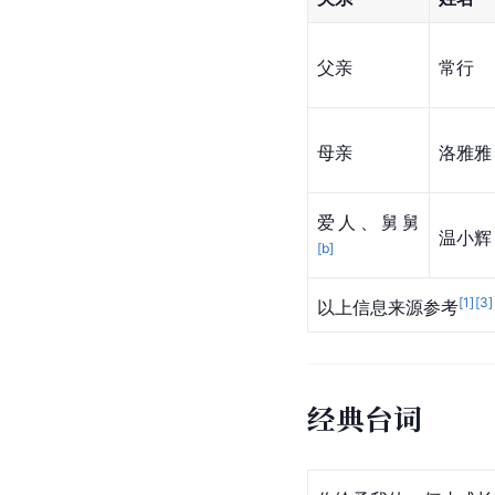
父亲
常行
母亲
洛雅雅
爱人、舅舅
温小辉
[b]
[
1
]
[
3
]
以上信息来源参考
经典台词