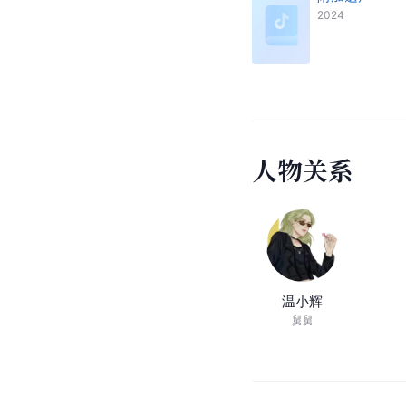
2024
人
物
关
系
温小辉
舅舅