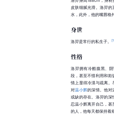
洛羿身高188cm，身
皮肤细腻光滑。洛羿的
水，此外，他的嘴唇格
身世
[
洛羿是常行的私生子。
性格
洛羿拥有冷酷腹黑、阴
段，甚至不惜利用和欺
情上显得冷漠与疏离。
对
温小辉
的深情。他对
或缺的存在。洛羿的深
忍温小辉离开自己，甚
的人，他每天都保持着