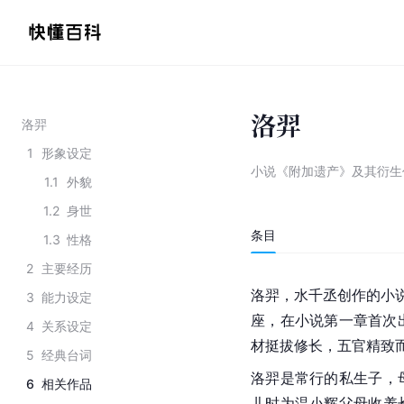
洛羿
洛羿
1
形象设定
小说《附加遗产》及其衍生
1.1
外貌
1.2
身世
条目
1.3
性格
2
主要经历
洛羿，水千丞创作的小说
3
能力设定
座，在小说第一章首次
4
关系设定
材挺拔修长，五官精致
5
经典台词
洛羿是常行的私生子，
6
相关作品
儿时为温小辉父母收养