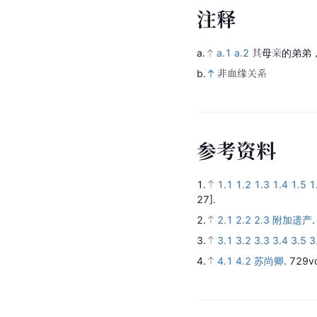
注
释
a.
a.1
a.2
其母亲的弟弟
b.
非血缘关系
参
考
资
料
1.
1.1
1.2
1.3
1.4
1.5
1
27].
2.
2.1
2.2
2.3
附加遗产
3.
3.1
3.2
3.3
3.4
3.5
3
4.
4.1
4.2
苏尚卿
.
729vo