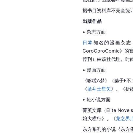
据书目资料库不完全统计
出版作品
• 杂志方面
日本
知名的漫画杂志
CoroCoroCom
停刊）由该社代理。时尚杂
• 漫画方面
《哆啦A梦》（藤子F
《
圣斗士星矢
》、《
折
• 轻小说方面
菁英文库（Elite Nov
娘大横行》、《
龙之界
东方系列
的小说《东方