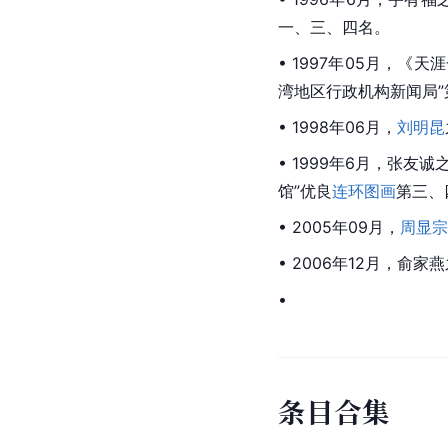
一、三、四名。
• 1997年05月，《
湾地区行政机构新闻局
• 1998年06月，
刘明昆
• 1999年6月，张
馆”优良
连环图画
第三、
• 2005年09月，
周显宗
• 2006年12月，俞家
•
条
目
合
集