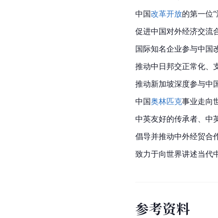
中国
改革开放
的第一位“
促进
中国
对外经济交流
国际知名企业参与中国
推动中日邦交正常化、
推动
新加坡
深度参与中
中国
奥林匹克
事业走向
中英友好的传承者、中
倡导并推动中外经贸合
致力于向世界讲述当代
参
考
资
料