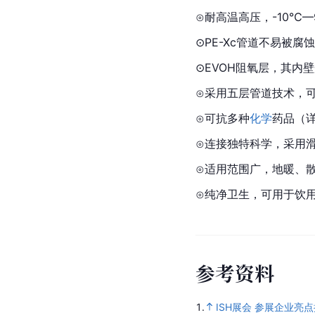
⊙耐高温高压，-10℃—9
⊙PE-Xc管道不易被
⊙
EVO
H阻氧层，其内
⊙采用五层管道技术，
⊙可抗多种
化学
药品（
⊙连接独特科学，采用
⊙适用范围广，地暖、
⊙纯净卫生，可用于饮
参
考
资
料
1.
ISH展会 参展企业亮