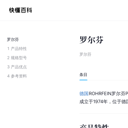
罗尔芬
罗尔芬
1
产品特性
罗尔芬
2
规格型号
3
产品优点
条目
4
参考资料
德国
ROHR
FEIN
罗尔芬P
成立于1974年，位于
产品特性