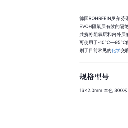
德国ROHRFEIN罗
EVOH阻氧层有效的隔
共挤将阻氧层和内外层的
可使用于-10℃—95
别于目前常见的
化学
交
规格型号
16×2.0mm 本色 300米